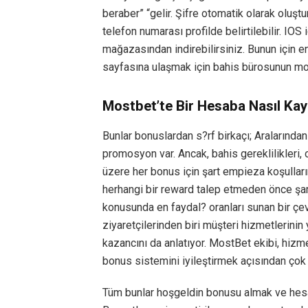
beraber” “gelir. Şifre otomatik olarak oluştu
telefon numarası profilde belirtilebilir. 
mağazasından indirebilirsiniz. Bunun için 
sayfasına ulaşmak için bahis bürosunun mob
Mostbet’te Bir Hesaba Nasıl Kay
Bunlar bonuslardan s?rf birkaçı; Aralarınd
promosyon var. Ancak, bahis gereklilikleri, 
üzere her bonus için şart empieza koşullar
herhangi bir reward talep etmeden önce şart
konusunda en faydal? oranları sunan bir çev
ziyaretçilerinden biri müşteri hizmetlerin
kazancını da anlatıyor. MostBet ekibi, hizme
bonus sistemini iyileştirmek açısından çok 
Tüm bunlar hoşgeldin bonusu almak ve hesab