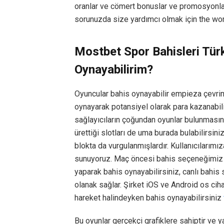
oranlar ve cömert bonuslar ve promosyonlar
sorunuzda size yardımcı olmak için the wo
Mostbet Spor Bahisleri Türk
Oynayabilirim?
Oyuncular bahis oynayabilir empieza çevri
oynayarak potansiyel olarak para kazanabili
sağlayıcıların çoğundan oyunlar bulunmasını
ürettiği slotları de uma burada bulabilirsin
blokta da vurgulanmışlardır. Kullanıcıları
sunuyoruz. Maç öncesi bahis seçeneğimiz 
yaparak bahis oynayabilirsiniz, canlı bah
olanak sağlar. Şirket iOS ve Android os cih
hareket halindeyken bahis oynayabilirsiniz
Bu oyunlar gerçekçi grafiklere sahiptir ve y