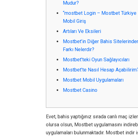
Mudur?
“mostbet Login – Mostbet Türkiye
Mobil Giriş
Artıları Ve Eksileri
Mostbet’in Diğer Bahis Sitelerinde
Farkı Nelerdir?
Mostbet’teki Oyun Sağlayıcıları
Mostbet’te Nasıl Hesap Açabilirim
Mostbet Mobil Uygulamaları
Mostbet Casino
Evet, bahis yaptığınız sırada canlı maç iz
olursa olsun, Mostbet uygulamasını indirebil
uygulamaları bulunmaktadır. Mostbet indir