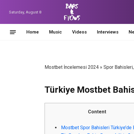
Mostbet İncelemesi
Saturday, August 8
Giriş And Oyunla
Home
Music
Videos
Interviews
N
By
Barsandflows STAFF
February 5, 2023
Mostbet İncelemesi 2024 » Spor Bahisleri,
Türkiye Mostbet Bahis
Content
Mostbet Spor Bahisleri Türkiye’de 