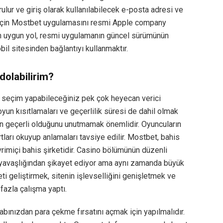
rulur ve giriş olarak kullanılabilecek e-posta adresi ve
IOS için Mostbet uygulamasını resmi Apple company
en uygun yol, resmi uygulamanın güncel sürümünün
il sitesinden bağlantıyı kullanmaktır.
dolabilirim?
an seçim yapabileceğiniz pek çok heyecan verici
oyun kısıtlamaları ve geçerlilik süresi de dahil olmak
ın geçerli olduğunu unutmamak önemlidir. Oyuncuların
ları okuyup anlamaları tavsiye edilir. Mostbet, bahis
rimiçi bahis şirketidir. Casino bölümünün düzenli
in yavaşlığından şikayet ediyor ama aynı zamanda büyük
ti geliştirmek, sitenin işlevselliğini genişletmek ve
fazla çalışma yaptı.
ınızdan para çekme fırsatını açmak için yapılmalıdır.