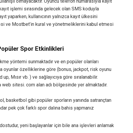
ullanışlı olmayacaktır. Oyuncu telefon numarasıyla kayıt
kayıt işlemi sırasında gelecek olan SMS koduyla
ıt yaparken, kullanıcının yalnızca kayıt ülkesini
esi ve Mostbet’in kural ve yönetmeliklerini kabul etmesi
opüler Spor Etkinlikleri
ekme yöntemi sunmaktadır ve en popüler olanları
a oyunlar özelliklerine göre (bonus, jackpot, risk oyunu
nd up, Mısır vb. ) ve sağlayıcıya göre sıralanabilir.
a web sitesi. com alan adı bölgesinde yer almaktadır.
ol, basketbol gibi popüler sporların yanında satrançtan
kadar pek çok farklı spor dalına bahis yapmanız
dostudur, yeni başlayanlar için bile ana işlevleri anlamak