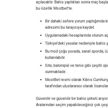
açılacaktır. Bahis yaptıktan sonra maç baş
bu özellik Mostbet’te.
Bir dahaki sefere yorum yaptığımda k
adresimi bu tarayıcıya kaydet.
Uygulamadaki hesaplarında oturum açmış
Türkiye’deki yasalar nedeniyle bahis ş
Bu mod çoğu yuvada, sanal sporda, öze
kullanılabilir.
Site, balompié ve tenis gibi çeşitli spo
sunmaktadır.
MostBet resmi olarak Kıbrıs Cumhuriy
tarafından uluslararası olarak lisanslan
Güvenilir ve güvenilir bir bahis şirketi arı
Aralarından seçim yapabileceğiniz çok çeşit