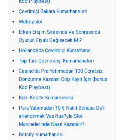
Kod Playbest)
Çevrimiçi Bakara Kumarhaneleri
Webbyslot
Erken Erişim Sırasında Ve Sonrasında
Oyunun Fiyatı Değişecek Mi?
Hollanda’da Çevrimiçi Kumarhane
Top Türk Çevrimdışı Kumarhaneleri
Casino’da Pra Yatırmadan 100 Ücretsiz
Döndürme Kazanın Drip Kayıt İçin (bonus
Kod Playbest)
Kızıl Köpek Kumarhanesi
Para Yatırmadan 10 € Nakit Bonusu De?
erlendirmek Vas?tas?yla Slot
Makinelerinde Nasıl Kazanılır?
Betcity Kumarhanesi