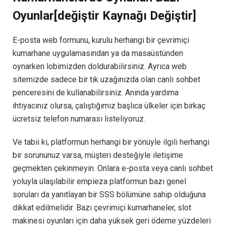
Oyunlar[değiştir Kaynağı Değiştir]
E-posta web formunu, kurulu herhangi bir çevrimiçi
kumarhane uygulamasından ya da masaüstünden
oynarken lobimizden doldurabilirsiniz. Ayrıca web
sitemizde sadece bir tık uzağınızda olan canlı sohbet
penceresini de kullanabilirsiniz. Anında yardıma
ihtiyacınız olursa, çalıştığımız başlıca ülkeler için birkaç
ücretsiz telefon numarası listeliyoruz.
Ve tabii ki, platformun herhangi bir yönüyle ilgili herhangi
bir sorununuz varsa, müşteri desteğiyle iletişime
geçmekten çekinmeyin. Onlara e-posta veya canlı sohbet
yoluyla ulaşılabilir empieza platformun bazı genel
soruları da yanıtlayan bir SSS bölümüne sahip olduğuna
dikkat edilmelidir. Bazı çevrimiçi kumarhaneler, slot
makinesi oyunları için daha yüksek geri ödeme yüzdeleri