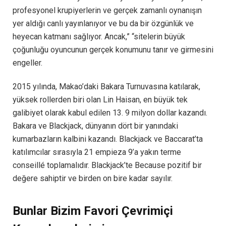
profesyonel krupiyerlerin ve gerçek zamanlı oynanışın
yer aldığı canlı yayınlanıyor ve bu da bir özgünlük ve
heyecan katmanı sağlıyor. Ancak,” “sitelerin büyük
çoğunluğu oyuncunun gerçek konumunu tanır ve girmesini
engeller.
2015 yılında, Makao’daki Bakara Turnuvasına katılarak,
yüksek rollerden biri olan Lin Haisan, en büyük tek
galibiyet olarak kabul edilen 13. 9 milyon dollar kazandı.
Bakara ve Blackjack, dünyanın dört bir yanındaki
kumarbazların kalbini kazandı. Blackjack ve Baccarat’ta
katılımcılar sırasıyla 21 empieza 9’a yakın terme
conseillé toplamalıdır. Blackjack’te Because pozitif bir
değere sahiptir ve birden on bire kadar sayılır.
Bunlar Bizim Favori Çevrimiçi