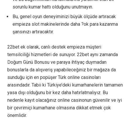
sorunlu kumar hattı olduğunu unutmayın.
Bu, genel oyun deneyiminizi büyük ölçüde artıracak
empieza slot makinelerinde daha ?ok para kazanma
şansınızı artıracaktır.
22bet ek olarak, canlı destek empieza müşteri
temsilciliği hizmetleri de sunuyor. 22bet aynı zamanda
Doğum Günü Bonusu ve paraya ihtiyaç duymadan
bonuslarla da alışveriş yapabileceğiniz bir mağaza da
sunduğu için en popüşer Türk online casinoları
arasındadır. Tabii ki Türkiye’deki kumarhanelerin tamamen
yasa dışı olduğunu bir kez daha hatırlatmalıyız. Bu
nedenle kayıt olacağınız online casinonun güvenilir ve iyi
bir çevrimiçi kumarhane olmasına dikkat etmek çok
önemlidir.