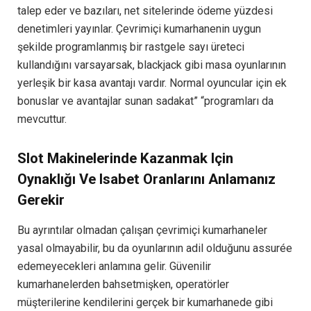
talep eder ve bazıları, net sitelerinde ödeme yüzdesi
denetimleri yayınlar. Çevrimiçi kumarhanenin uygun
şekilde programlanmış bir rastgele sayı üreteci
kullandığını varsayarsak, blackjack gibi masa oyunlarının
yerleşik bir kasa avantajı vardır. Normal oyuncular için ek
bonuslar ve avantajlar sunan sadakat” “programları da
mevcuttur.
Slot Makinelerinde Kazanmak Için
Oynaklığı Ve Isabet Oranlarını Anlamanız
Gerekir
Bu ayrıntılar olmadan çalışan çevrimiçi kumarhaneler
yasal olmayabilir, bu da oyunlarının adil olduğunu assurée
edemeyecekleri anlamına gelir. Güvenilir
kumarhanelerden bahsetmişken, operatörler
müşterilerine kendilerini gerçek bir kumarhanede gibi