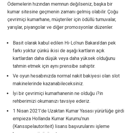
Ödemelerin hızından memnun değilseniz, başka bir
kumar sitesine geçmenin zamanı gelmiş olabilir. Çoğu
çevrimiçi kumarhane, müşteriler için ödüllü turnuvalar,
yarışlar, piyangolar ve diğer promosyonlar düzenler.
Basit olarak kabul edilen Hi-Lo’nun Bakara’dan pek
farkı yoktur çünkü ikisi de aşağı kartların açık
kartlardan daha düşük veya daha yüksek olduğunu
tahmin etmek için aynı prensibe sahiptir.
Ve oyun hesabınızda normal nakit bakiyesi olan slot
makinelerinde kazanabileceksiniz.
İyi bir çevrimiçi kumarhanenin ne olduğu i?in
rehberimizi okumanızı tavsiye ederiz.
1 Nisan 2021’de Uzaktan Kumar Yasası yürürlüğe girdi
empieza Hollanda Kumar Kurumu’nun
(Kansspelautoriteit) lisans başvurularını işleme