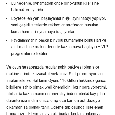
Bu nedenle, oynamadan önce bir oyunun RTP’sine
bakmak en iyisidir.
Böylece, en yeni başlayanların �’ı aynı hatayı yapıyor,
yani çeşitli sitelerde reklamlar tarafından sunulan
kumarhaneleri oynamaya başlıyorlar.
Faydalanmanın başka bir yolu kumarhane bonusları ve
slot machine makinelerinde kazanmaya başlayın – VIP
programlarına katılın.
Ve oyun hesabınızda regular nakit bakiyesi olan slot
makinelerinde kazanabileceksiniz. Slot promosyonları,
sıralamalar ve Haftanın Oyunu” “teklifleri hakkında güncel
bilgilere sahip olmak weil önemlidir. Hazır para yönetimi,
slotlarda kazanmanın en önemli yönüdür çünkü kayıpları
durante aza indirmenize empieza karı en üst düzeye
çıkarmanıza olanak tanır. Ödeme tablosunda listelenen
bonus özelliklerini anlayarak, bunlardan tam anlamıyla