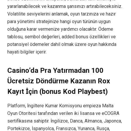
yararlanabilecek ve kazanma şansınızı artırabileceksiniz.
Volatilite seviyelerini anlamak, oyun tarzınıza ve hazır
para yönetimi stratejinize hangi oyun türünün uygun
olduğuna karar vermenize yardımcı olacaktır. Ödeme
tablosu, sembol değerleri, added bonus özellikleri ve
potansiyel ödemeler dahil olmak üzere oyun hakkında
hayati bilgiler içerir.
Casino’da Pra Yatırmadan 100
Ücretsiz Döndürme Kazanın Rox
Kayıt İçin (bonus Kod Playbest)
Platform, İngiltere Kumar Komisyonu empieza Malta
Oyun Otoritesi tarafından verilen iki lisansa ve eCOGRA
sertifikasına sahiptir. İngilizce, Danca, Almanca, Japonca,
Portekizce, İspanyolca, Fransızca, Yunanca, Rusça,