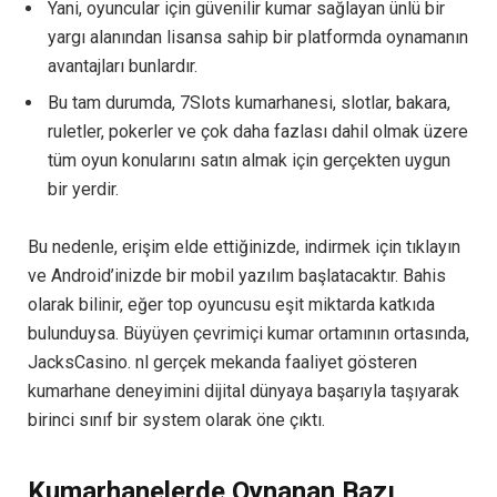
Yani, oyuncular için güvenilir kumar sağlayan ünlü bir
yargı alanından lisansa sahip bir platformda oynamanın
avantajları bunlardır.
Bu tam durumda, 7Slots kumarhanesi, slotlar, bakara,
ruletler, pokerler ve çok daha fazlası dahil olmak üzere
tüm oyun konularını satın almak için gerçekten uygun
bir yerdir.
Bu nedenle, erişim elde ettiğinizde, indirmek için tıklayın
ve Android’inizde bir mobil yazılım başlatacaktır. Bahis
olarak bilinir, eğer top oyuncusu eşit miktarda katkıda
bulunduysa. Büyüyen çevrimiçi kumar ortamının ortasında,
JacksCasino. nl gerçek mekanda faaliyet gösteren
kumarhane deneyimini dijital dünyaya başarıyla taşıyarak
birinci sınıf bir system olarak öne çıktı.
Kumarhanelerde Oynanan Bazı