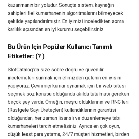
kazanmanın bir yoludur. Sonuçta sistem, kaynağın
sahipleri fiel kumarhanenin algoritmalarını bilmeyecek
şekilde yapılandırılmıştır. En iyimizi inceledikten sonra
karlılık açısından en iyi kurumu seçebilirsiniz.
Bu Ürün Için Popüler Kullanıcı Tanımlı
Etiketler: (? )
SlotCatalog’da size sobre doğru ve güvenilir
incelemeleri sunmak için elimizden gelenin en iyisini
yapıyoruz. Çevrimiçi kumar oynamak için bir web sitesi
seçmek söz konusu olduğunda akılda tutulması gereken
birçok şey vardır. Örneğin, meşru olduklarının ve RNG’leri
(Rastgele Sayı Üreteçleri) kullandıklarının garantisi
olduğundan, her zaman lisanslı ve düzenlemeye tabi
kumarhaneleri tercih etmelisiniz. Ayrıca en çok oyun,
düşük least para yatırma, 24/7 müşteri hizmetleri, birden