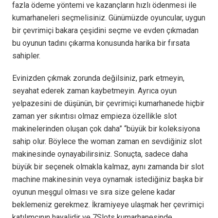
fazla ödeme yöntemi ve kazançların hızlı ödenmesi ile
kumarhaneleri seçmelisiniz. Günümüzde oyuncular, uygun
bir çevrimiçi bakara çeşidini seçme ve evden çıkmadan
bu oyunun tadını çıkarma konusunda harika bir fırsata
sahipler.
Evinizden çıkmak zorunda değilsiniz, park etmeyin,
seyahat ederek zaman kaybetmeyin. Ayrıca oyun
yelpazesini de düşünün, bir çevrimiçi kumarhanede hiçbir
zaman yer sıkıntısı olmaz empieza özellikle slot
makinelerinden oluşan çok daha” “büyük bir koleksiyona
sahip olur. Böylece the woman zaman en sevdiğiniz slot
makinesinde oynayabilirsiniz. Sonuçta, sadece daha
büyük bir seçenek olmakla kalmaz, aynı zamanda bir slot
machine makinesinin veya oynamak istediğiniz başka bir
oyunun meşgul olması ve sıra size gelene kadar
beklemeniz gerekmez. İkramiyeye ulaşmak her çevrimiçi
katılımcının hayalidir ve 7Slots kumarhanesinde