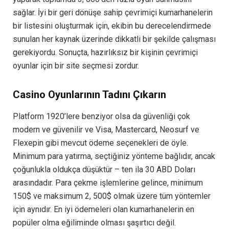
sağlar. İyi bir geri dönüşe sahip çevrimiçi kumarhanelerin
bir listesini oluşturmak için, ekibin bu derecelendirmede
sunulan her kaynak üzerinde dikkatli bir şekilde çalışması
gerekiyordu. Sonuçta, hazırlıksız bir kişinin çevrimiçi
oyunlar için bir site seçmesi zordur.
Casino Oyunlarının Tadını Çıkarın
Platform 1920’lere benziyor olsa da güvenliği çok
modern ve güvenilir ve Visa, Mastercard, Neosurf ve
Flexepin gibi mevcut ödeme seçenekleri de öyle.
Minimum para yatırma, seçtiğiniz yönteme bağlıdır, ancak
çoğunlukla oldukça düşüktür – ten ila 30 ABD Doları
arasındadır. Para çekme işlemlerine gelince, minimum
150$ ve maksimum 2, 500$ olmak üzere tüm yöntemler
için aynıdır. En iyi ödemeleri olan kumarhanelerin en
popüler olma eğiliminde olması şaşırtıcı değil.