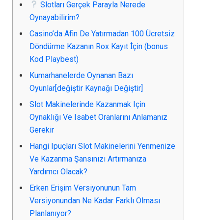
Slotları Gerçek Parayla Nerede
Oynayabilirim?
Casino’da Afin De Yatırmadan 100 Ücretsiz
Döndürme Kazanın Rox Kayıt İçin (bonus
Kod Playbest)
Kumarhanelerde Oynanan Bazı
Oyunlar[değiştir Kaynağı Değiştir]
Slot Makinelerinde Kazanmak Için
Oynaklığı Ve Isabet Oranlarını Anlamanız
Gerekir
Hangi Ipuçları Slot Makinelerini Yenmenize
Ve Kazanma Şansınızı Artırmanıza
Yardımcı Olacak?
Erken Erişim Versiyonunun Tam
Versiyonundan Ne Kadar Farklı Olması
Planlanıyor?