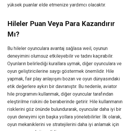
yüksek puanlar elde etmenize yardımcı olacaktır.
Hileler Puan Veya Para Kazandırır
Mı?
Bu hileler oyunculara avantaj sağlasa weil, oyunun
deneyimini olumsuz etkileyebilir ve tadını kaçırabilir.
Oyunların belirlediği kurallara uymak, diğer oyunculara ve
oyun geliştiricilerine saygı göstermek önemlidir. Hile
yapmak, fair play anlayışını bozan ve oyun dünyasındaki
etik değerlere aykırı bir davranıştır. Bu nedenle, aviator
hile programını kullanmak, diğer oyuncular tarafından
eleştirilme riskini de beraberinde getirir. Hile kullanmanın
risklerini göz önünde bulundurarak, oyuncular daha iyi bir
oyun deneyimi için başka yollara yönelebilirler. İlk olarak,
oyun mekaniklerini ve stratejilerini daha iyi anlamak için