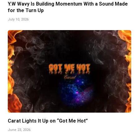
Y.W Wavy Is Building Momentum With a Sound Made
for the Turn Up
July 10, 2026
Carat Lights It Up on “Got Me Hot”
June 23, 2026