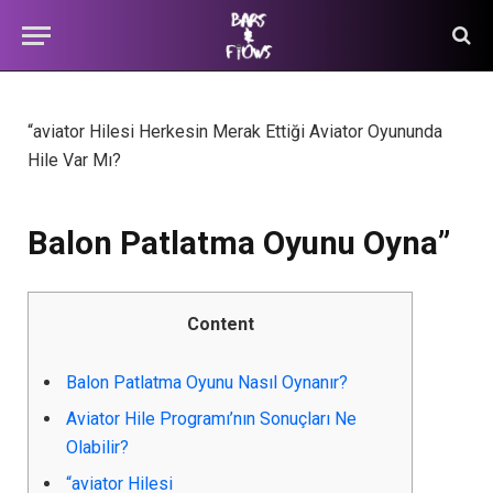
11 Mins Read
“aviator Hilesi Herkesin Merak Ettiği Aviator Oyununda
Hile Var Mı?
Balon Patlatma Oyunu Oyna”
Content
Balon Patlatma Oyunu Nasıl Oynanır?
Aviator Hile Programı’nın Sonuçları Ne
Olabilir?
“aviator Hilesi