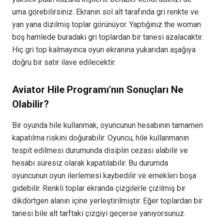
uma görebilirsiniz. Ekranın sol alt tarafında gri renkte ve
yan yana dizilmiş toplar görünüyor. Yaptığınız the woman
boş hamlede buradaki gri toplardan bir tanesi azalacaktır.
Hiç gri top kalmayınca oyun ekranına yukarıdan aşağıya
doğru bir satır ilave edilecektir.
Aviator Hile Programı’nın Sonuçları Ne
Olabilir?
Bir oyunda hile kullanmak, oyuncunun hesabının tamamen
kapatılma riskini doğurabilir. Oyuncu, hile kullanmanın
tespit edilmesi durumunda disiplin cezası alabilir ve
hesabı süresiz olarak kapatılabilir. Bu durumda
oyuncunun oyun ilerlemesi kaybedilir ve emekleri boşa
gidebilir. Renkli toplar ekranda çizgilerle çizilmiş bir
dikdörtgen alanın içine yerleştirilmiştir. Eğer toplardan bir
tanesi bile alt tarftaki çizgiyi geçerse yanıyorsunuz.