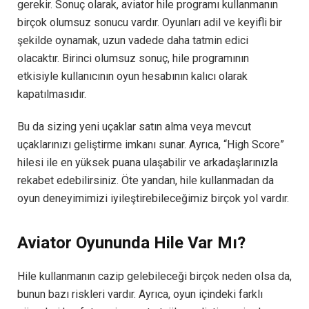
gerekir. Sonuç olarak, aviator hile programı kullanmanın
birçok olumsuz sonucu vardır. Oyunları adil ve keyifli bir
şekilde oynamak, uzun vadede daha tatmin edici
olacaktır. Birinci olumsuz sonuç, hile programının
etkisiyle kullanıcının oyun hesabının kalıcı olarak
kapatılmasıdır.
Bu da sizing yeni uçaklar satın alma veya mevcut
uçaklarınızı geliştirme imkanı sunar. Ayrıca, “High Score”
hilesi ile en yüksek puana ulaşabilir ve arkadaşlarınızla
rekabet edebilirsiniz. Öte yandan, hile kullanmadan da
oyun deneyimimizi iyileştirebileceğimiz birçok yol vardır.
Aviator Oyununda Hile Var Mı?
Hile kullanmanın cazip gelebileceği birçok neden olsa da,
bunun bazı riskleri vardır. Ayrıca, oyun içindeki farklı