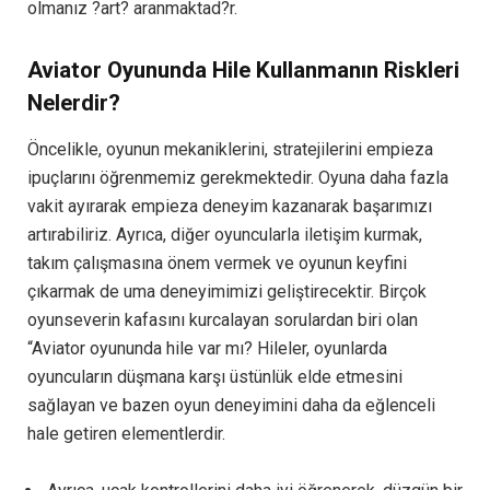
olmanız ?art? aranmaktad?r.
Aviator Oyununda Hile Kullanmanın Riskleri
Nelerdir?
Öncelikle, oyunun mekaniklerini, stratejilerini empieza
ipuçlarını öğrenmemiz gerekmektedir. Oyuna daha fazla
vakit ayırarak empieza deneyim kazanarak başarımızı
artırabiliriz. Ayrıca, diğer oyuncularla iletişim kurmak,
takım çalışmasına önem vermek ve oyunun keyfini
çıkarmak de uma deneyimimizi geliştirecektir. Birçok
oyunseverin kafasını kurcalayan sorulardan biri olan
“Aviator oyununda hile var mı? Hileler, oyunlarda
oyuncuların düşmana karşı üstünlük elde etmesini
sağlayan ve bazen oyun deneyimini daha da eğlenceli
hale getiren elementlerdir.