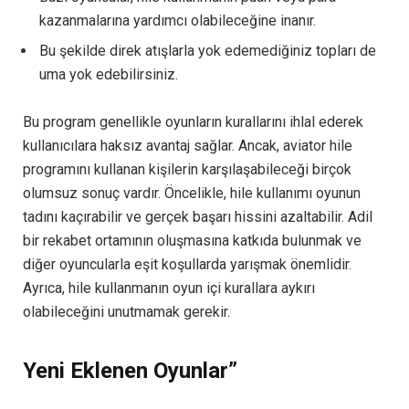
kazanmalarına yardımcı olabileceğine inanır.
Bu şekilde direk atışlarla yok edemediğiniz topları de
uma yok edebilirsiniz.
Bu program genellikle oyunların kurallarını ihlal ederek
kullanıcılara haksız avantaj sağlar. Ancak, aviator hile
programını kullanan kişilerin karşılaşabileceği birçok
olumsuz sonuç vardır. Öncelikle, hile kullanımı oyunun
tadını kaçırabilir ve gerçek başarı hissini azaltabilir. Adil
bir rekabet ortamının oluşmasına katkıda bulunmak ve
diğer oyuncularla eşit koşullarda yarışmak önemlidir.
Ayrıca, hile kullanmanın oyun içi kurallara aykırı
olabileceğini unutmamak gerekir.
Yeni Eklenen Oyunlar”