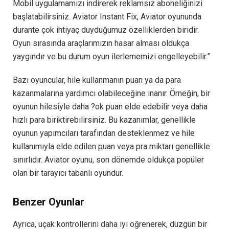
Mobil uygulamamızı indirerek reklamsız aboneliğinizi
başlatabilirsiniz. Aviator Instant Fix, Aviator oyununda
durante çok ihtiyaç duyduğumuz özelliklerden biridir.
Oyun sırasında araçlarımızın hasar alması oldukça
yaygındır ve bu durum oyun ilerlememizi engelleyebilir.”
Bazı oyuncular, hile kullanmanın puan ya da para
kazanmalarına yardımcı olabileceğine inanır. Örneğin, bir
oyunun hilesiyle daha ?ok puan elde edebilir veya daha
hızlı para biriktirebilirsiniz. Bu kazanımlar, genellikle
oyunun yapımcıları tarafından desteklenmez ve hile
kullanımıyla elde edilen puan veya pra miktarı genellikle
sınırlıdır. Aviator oyunu, son dönemde oldukça popüler
olan bir tarayıcı tabanlı oyundur.
Benzer Oyunlar
Ayrıca, uçak kontrollerini daha iyi öğrenerek, düzgün bir