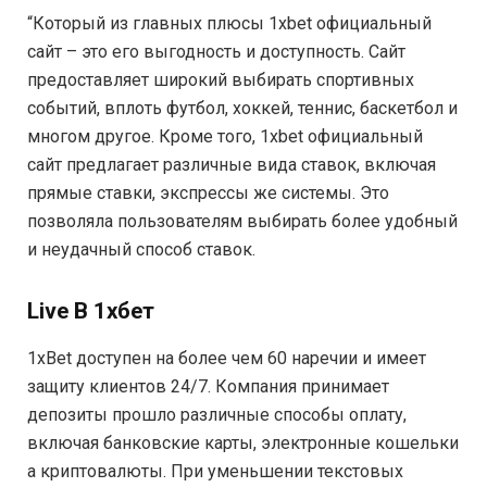
“Который из главных плюсы 1xbet официальный
сайт – это его выгодность и доступность. Сайт
предоставляет широкий выбирать спортивных
событий, вплоть футбол, хоккей, теннис, баскетбол и
многом другое. Кроме того, 1xbet официальный
сайт предлагает различные вида ставок, включая
прямые ставки, экспрессы же системы. Это
позволяла пользователям выбирать более удобный
и неудачный способ ставок.
Live В 1хбет
1xBet доступен на более чем 60 наречии и имеет
защиту клиентов 24/7. Компания принимает
депозиты прошло различные способы оплату,
включая банковские карты, электронные кошельки
а криптовалюты. При уменьшении текстовых