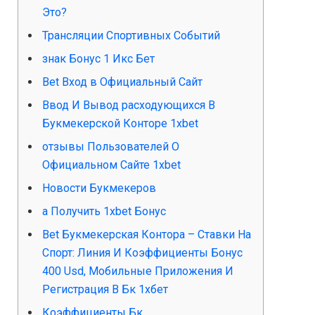
Это?
Трансляции Спортивных Событий
знак Бонус 1 Икс Бет
Bet Вход в Официальный Сайт
Ввод И Вывод расходующихся В
Букмекерской Конторе 1xbet
отзывы Пользователей О
Официальном Сайте 1xbet
Новости Букмекеров
а Получить 1xbet Бонус
Bet Букмекерская Контора – Ставки На
Спорт: Линия И Коэффициенты Бонус
400 Usd, Мобильные Приложения И
Регистрация В Бк 1хбет
Коэффициенты Бк