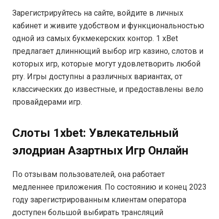
Зарегистрируйтесь на сайте, войдите в личных
кабинет и живите удобством и функциональностью
одной из самых букмекерских контор. 1 xBet
предлагает длиннющий выбор игр казино, слотов и
которых игр, которые могут удовлетворить любой
рту. Игры доступны а различных вариантах, от
классических до известные, и предоставлены вело
провайдерами игр.
Слоты 1xbet: Увлекательный
элодриан Азартных Игр Онлайн
По отзывам пользователей, она работает
медленнее приложения. По состоянию и конец 2023
году зарегистрированным клиентам оператора
доступен большой выбирать трансляций