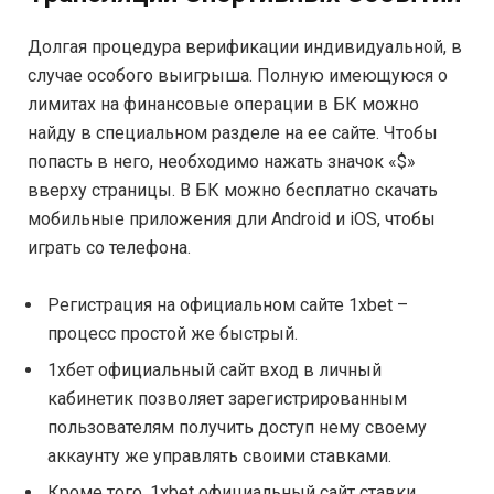
Долгая процедура верификации индивидуальной, в
случае особого выигрыша. Полную имеющуюся о
лимитах на финансовые операции в БК можно
найду в специальном разделе на ее сайте. Чтобы
попасть в него, необходимо нажать значок «$»
вверху страницы. В БК можно бесплатно скачать
мобильные приложения дли Android и iOS, чтобы
играть со телефона.
Регистрация на официальном сайте 1xbet –
процесс простой же быстрый.
1хбет официальный сайт вход в личный
кабинетик позволяет зарегистрированным
пользователям получить доступ нему своему
аккаунту же управлять своими ставками.
Кроме того, 1xbet официальный сайт ставки