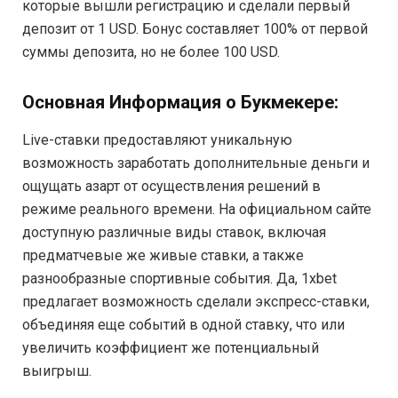
которые вышли регистрацию и сделали первый
депозит от 1 USD. Бонус составляет 100% от первой
суммы депозита, но не более 100 USD.
Основная Информация о Букмекере:
Live-ставки предоставляют уникальную
возможность заработать дополнительные деньги и
ощущать азарт от осуществления решений в
режиме реального времени. На официальном сайте
доступную различные виды ставок, включая
предматчевые же живые ставки, а также
разнообразные спортивные события. Да, 1xbet
предлагает возможность сделали экспресс-ставки,
объединяя еще событий в одной ставку, что или
увеличить коэффициент же потенциальный
выигрыш.