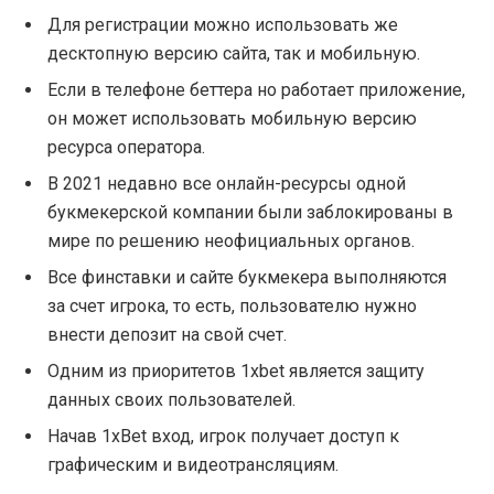
Для регистрации можно использовать же
десктопную версию сайта, так и мобильную.
Если в телефоне беттера но работает приложение,
он может использовать мобильную версию
ресурса оператора.
В 2021 недавно все онлайн-ресурсы одной
букмекерской компании были заблокированы в
мире по решению неофициальных органов.
Все финставки и сайте букмекера выполняются
за счет игрока, то есть, пользователю нужно
внести депозит на свой счет.
Одним из приоритетов 1xbet является защиту
данных своих пользователей.
Начав 1xBet вход, игрок получает доступ к
графическим и видеотрансляциям.