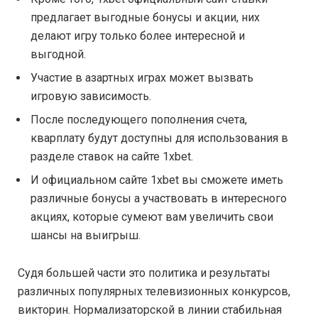
предлагает выгодные бонусы и акции, них
делают игру только более интересной и
выгодной.
Участие в азартных играх может вызвать
игровую зависимость.
После последующего пополнения счета,
кварплату будут доступны для использования в
разделе ставок на сайте 1xbet.
И официальном сайте 1xbet вы сможете иметь
различные бонусы а участвовать в интересного
акциях, которые сумеют вам увеличить свои
шансы на выигрыш.
Судя большей части это политика и результаты
различных популярных телевизионных конкурсов,
викторин. Нормализаторской в линии стабильная