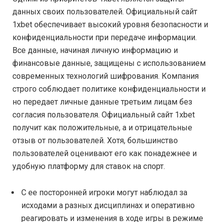
данных своих пользователей. Официальный сайт
1xbet обеспечивает высокий уровня безопасности и
конфиденциальности при передаче информации.
Все данные, начиная личную информацию и
финансовые данные, защищены с использованием
современных технологий шифрования. Компания
строго соблюдает политике конфиденциальности и
но передает личные данные третьим лицам без
согласия пользователя. Официальный сайт 1xbet
получит как положительные, а и отрицательные
отзыв от пользователей. Хотя, большинство
пользователей оценивают его как понадежнее и
удобную платформу для ставок на спорт.
С ее посторонней игроки могут наблюдал за
исходами а разных дисциплинах и оперативно
реагировать и изменения в ходе игры в режиме