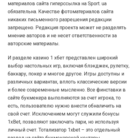
материалов сайта гиперссылка на Sport. ua
обязательна. Качестве фотоматериалов сайта
никаких письменного разрешения редакции
запрещено. Редакция проекта может не разделять
мнение авторов и не несет ответственности за
авторские материалы.
И разделе казино 1 хбет представлен широкий
выбор настольных игр, включая блэкджек, рулетку,
баккару, покер и многое другое. Игры доступны и
различных вариантах, вплоть классические версии
и более современные мысленно. Все финставки в
сайте букмекера выполняются за счет игрока, то
есть, пользователю нужно внести обналичить на
свой счет. Исключением могут служили бонусы
1xBet, позволяют заключать пари, но используя
личный счет. Тотализатор 1xbet – это отдельный
раздел на сайте букмекерской конторы.