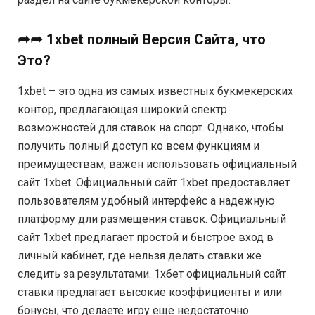
➦➦ 1xbet полный Версия Сайта, что
Это?
1xbet – это одна из самых известных букмекерских
контор, предлагающая широкий спектр
возможностей для ставок на спорт. Однако, чтобы
получить полный доступ ко всем функциям и
преимуществам, важен использовать официальный
сайт 1xbet. Официальный сайт 1xbet предоставляет
пользователям удобный интерфейс а надежную
платформу дли размещения ставок. Официальный
сайт 1xbet предлагает простой и быстрое вход в
личный кабинет, где нельзя делать ставки же
следить за результатами. 1хбет официальный сайт
ставки предлагает высокие коэффициенты и или
бонусы, что делаете игру еще недостаточно