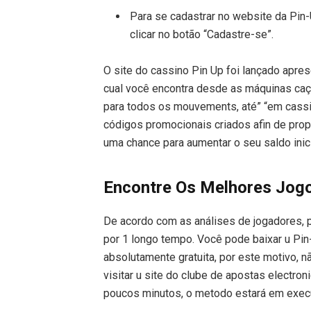
Para se cadastrar no website da Pin-U
clicar no botão “Cadastre-se”.
O site do cassino Pin Up foi lançado apres
cual você encontra desde as máquinas caç
para todos os mouvements, até” “em cassi
códigos promocionais criados afin de prop
uma chance para aumentar o seu saldo inici
Encontre Os Melhores Jogo
De acordo com as análises de jogadores, 
por 1 longo tempo. Você pode baixar u Pin
absolutamente gratuita, por este motivo, 
visitar u site do clube de apostas electr
poucos minutos, o metodo estará em execuç