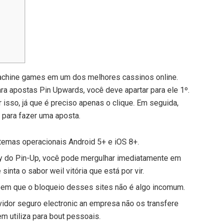
achine games em um dos melhores cassinos online.
a apostas Pin Upwards, você deve apartar para ele 1º.
sso, já que é preciso apenas o clique. Em seguida,
para fazer uma aposta.
stemas operacionais Android 5+ e iOS 8+.
ry do Pin-Up, você pode mergulhar imediatamente em
sinta o sabor weil vitória que está por vir.
em que o bloqueio desses sites não é algo incomum.
dor seguro electronic an empresa não os transfere
em utiliza para bout pessoais.