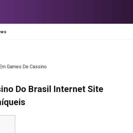
Diversão At The Estilo Em
ews
19 Mins Read
o Em Games De Cassino
no Do Brasil Internet Site
níqueis