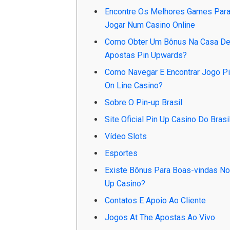
Encontre Os Melhores Games Par
Jogar Num Casino Online
Como Obter Um Bônus Na Casa D
Apostas Pin Upwards?
Como Navegar E Encontrar Jogo P
On Line Casino?
Sobre O Pin-up Brasil
Site Oficial Pin Up Casino Do Brasi
Vídeo Slots
Esportes
Existe Bônus Para Boas-vindas No
Up Casino?
Contatos E Apoio Ao Cliente
Jogos At The Apostas Ao Vivo