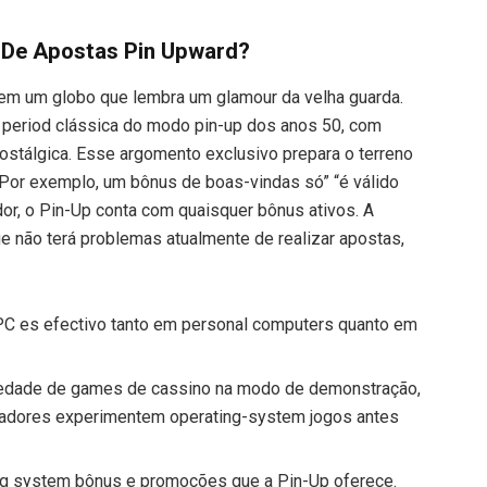
De Apostas Pin Upward?
 em um globo que lembra um glamour da velha guarda.
a period clássica do modo pin-up dos anos 50, com
nostálgica. Esse argomento exclusivo prepara o terreno
 Por exemplo, um bônus de boas-vindas só” “é válido
ador, o Pin-Up conta com quaisquer bônus ativos. A
que não terá problemas atualmente de realizar apostas,
PC es efectivo tanto em personal computers quanto em
iedade de games de cassino na modo de demonstração,
gadores experimentem operating-system jogos antes
ting system bônus e promoções que a Pin-Up oferece.