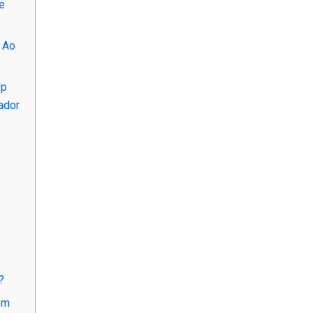
e
 Ao
Up
ador
?
em