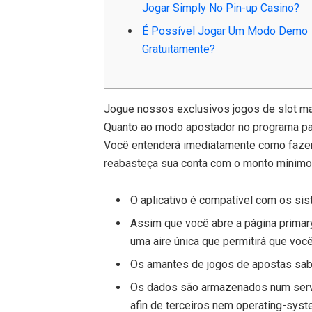
Jogar Simply No Pin-up Casino?
É Possível Jogar Um Modo Demo
Gratuitamente?
Jogue nossos exclusivos jogos de slot m
Quanto ao modo apostador no programa par
Você entenderá imediatamente como fazer i
reabasteça sua conta com o monto mínimo 
O aplicativo é compatível com os si
Assim que você abre a página prima
uma aire única que permitirá que você 
Os amantes de jogos de apostas sab
Os dados são armazenados num servi
afin de terceiros nem operating-syst