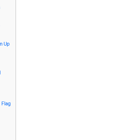
a
e
in Up
l
 Flag