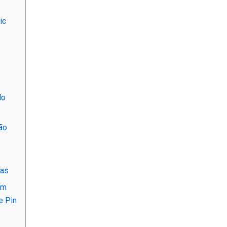
ic
No
ão
tas
em
e Pin