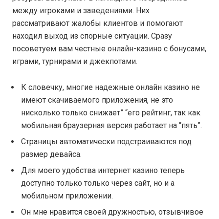
между игроками и заведениями. Них
рассматривают жалобы клиентов и помогают
находил выход из спорные ситуации. Сразу
посоветуем вам честные онлайн-казино с бонусами,
играми, турнирами и джекпотами.
К словечку, многие надежные онлайн казино не
имеют скачиваемого приложения, не это
нисколько только снижает” “его рейтинг, так как
мобильная браузерная версия работает на “пять”.
Страницы автоматически подстраиваются под
размер девайса.
Для моего удобства интернет казино теперь
доступно только только через сайт, но и а
мобильном приложении.
Он мне нравится своей дружностью, отзывчивое