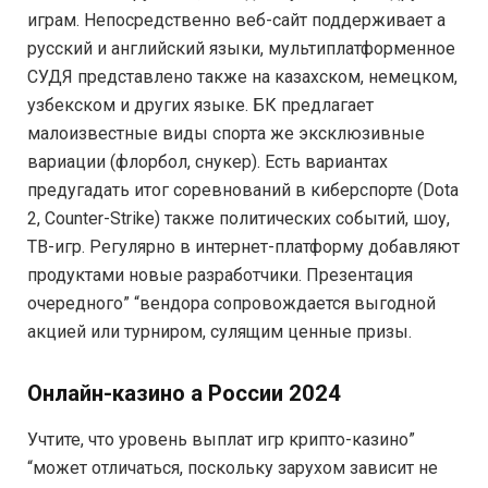
играм. Непосредственно веб-сайт поддерживает а
русский и английский языки, мультиплатформенное
СУДЯ представлено также на казахском, немецком,
узбекском и других языке. БК предлагает
малоизвестные виды спорта же эксклюзивные
вариации (флорбол, снукер). Есть вариантах
предугадать итог соревнований в киберспорте (Dota
2, Counter-Strike) также политических событий, шоу,
ТВ-игр. Регулярно в интернет-платформу добавляют
продуктами новые разработчики. Презентация
очередного” “вендора сопровождается выгодной
акцией или турниром, сулящим ценные призы.
Онлайн-казино а России 2024
Учтите, что уровень выплат игр крипто-казино”
“может отличаться, поскольку зарухом зависит не