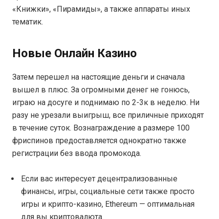
«Книжки», «Пирамиды», а также аппараты иных
тематик.
Новые Онлайн Казино
Затем перешел на настоящие деньги и сначала
вышел в плюс. За огромными денег не гонюсь,
играю на досуге и поднимаю по 2-3к в неделю. Ни
разу не урезали выигрыш, все приличные приходят
в течение суток. Вознаграждение а размере 100
фриспинов предоставляется однократно также
регистрации без ввода промокода.
Если вас интересует децентрализованные
финансы, игры, социальные сети также просто
игры и крипто-казино, Ethereum — оптимальная
для вы криптовалюта.