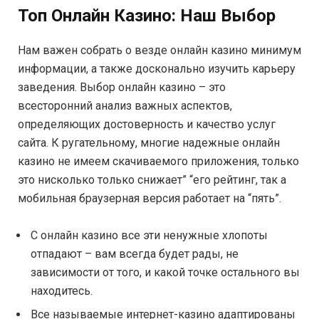
Топ Онлайн Казино: Наш Выбор
Нам важен собрать о везде онлайн казино минимум
информации, а также досконально изучить карьеру
заведения. Выбор онлайн казино – это
всесторонний анализ важных аспектов,
определяющих достоверность и качество услуг
сайта. К ругательному, многие надежные онлайн
казино не имеем скачиваемого приложения, только
это нисколько только снижает” “его рейтинг, так а
мобильная браузерная версия работает на “пять”.
С онлайн казино все эти ненужные хлопоты
отпадают – вам всегда будет рады, не
зависимости от того, и какой точке остального вы
находитесь.
Все называемые интернет-казино адаптированы