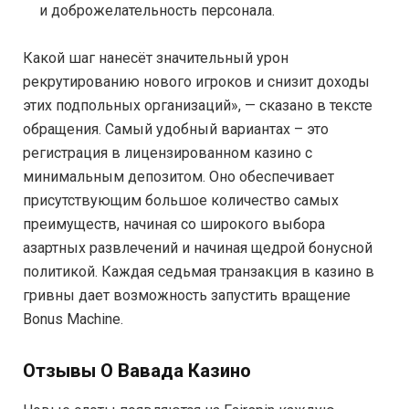
и доброжелательность персонала.
Какой шаг нанесёт значительный урон
рекрутированию нового игроков и снизит доходы
этих подпольных организаций», — сказано в тексте
обращения. Самый удобный вариантах – это
регистрация в лицензированном казино с
минимальным депозитом. Оно обеспечивает
присутствующим большое количество самых
преимуществ, начиная со широкого выбора
азартных развлечений и начиная щедрой бонусной
политикой. Каждая седьмая транзакция в казино в
гривны дает возможность запустить вращение
Bonus Machine.
Отзывы О Вавада Казино