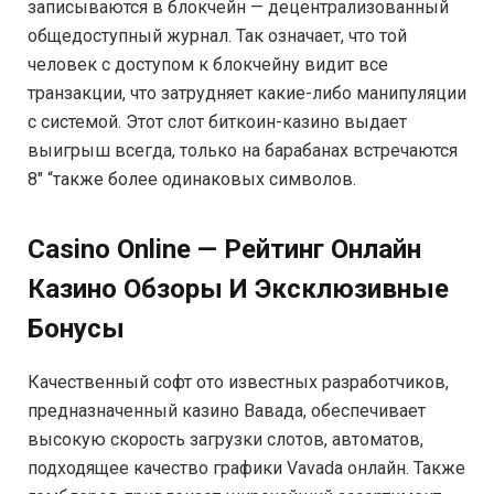
записываются в блокчейн — децентрализованный
общедоступный журнал. Так означает, что той
человек с доступом к блокчейну видит все
транзакции, что затрудняет какие-либо манипуляции
с системой. Этот слот биткоин-казино выдает
выигрыш всегда, только на барабанах встречаются
8″ “также более одинаковых символов.
Casino Online — Pейтинг Онлайн
Казино Обзоры И Эксклюзивные
Бонусы
Качественный софт ото известных разработчиков,
предназначенный казино Вавада, обеспечивает
высокую скорость загрузки слотов, автоматов,
подходящее качество графики Vavada онлайн. Также