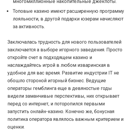
многомиллионные накопительные джекпоты.
Топовые казино имеют расширенную программу
лояльности, в другой подарки юзерам начисляют
за активность.
Заключалась трудность для нового пользователей
заключается а выборе игорного заведения. Просто
откройте счет в подходящем казино и
наслаждайтесь игрой в любом изваринская в
удобное для вас время. Развитие индустрии IT не
обошло стороной игорный бизнес. Ведущие
операторы гемблинга еще в девяностые годы
видели заманчивые перспективы, них открывает
перед со интернет, и поторопился первыми
запустить онлайн-казино. ​Конечно же, бонусная
политика оператора являлось важным критерием и
оценки.