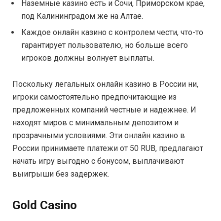
Наземные казино есть и Сочи, Приморском крае,
под Калининградом же на Алтае.
Каждое онлайн казино с контролем чести, что-то
гарантирует пользователю, но больше всего
игроков должны волнует выплаты.
Поскольку легальных онлайн казино в России ни,
игроки самостоятельно предпочитающие из
предложенных компаний честные и надежнее. И
находят миров с минимальным депозитом и
прозрачными условиями. Эти онлайн казино в
России принимаете платежи от 50 RUB, предлагают
начать игру выгодно с бонусом, выплачивают
выигрыши без задержек.
Gold Casino