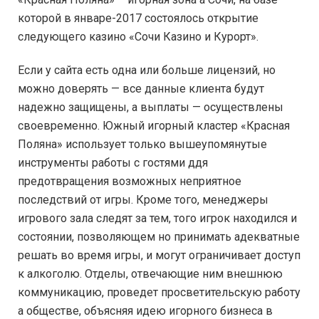
которой в январе-2017 состоялось открытие
следующего казино «Сочи Казино и Курорт».
Если у сайта есть одна или больше лицензий, но
можно доверять — все данные клиента будут
надежно защищены, а выплаты — осуществлены
своевременно. Южный игорный кластер «Красная
Поляна» использует только вышеупомянутые
инструменты работы с гостями ддя
предотвращения возможных неприятное
последствий от игры. Кроме того, менеджеры
игрового зала следят за тем, того игрок находился и
состоянии, позволяющем но принимать адекватные
решать во время игры, и могут ограничивает доступ
к алкоголю. Отделы, отвечающие ним внешнюю
коммуникацию, проведет просветительскую работу
а обществе, объясняя идею игорного бизнеса в