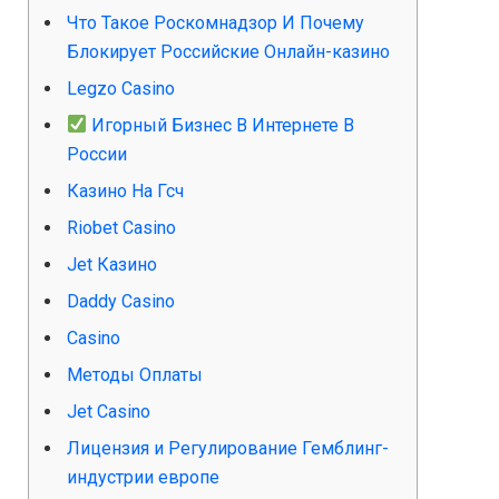
Что Такое Роскомнадзор И Почему
Блокирует Российские Онлайн-казино
Legzo Casino
Игорный Бизнес В Интернете В
России
Казино На Гсч
Riobet Casino
Jet Казино
Daddy Casino
Casino
Методы Оплаты
Jet Casino
Лицензия и Регулирование Гемблинг-
индустрии европе