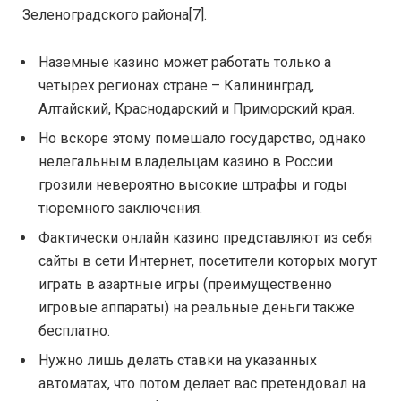
Зеленоградского района[7].
Наземные казино может работать только а
четырех регионах стране – Калининград,
Алтайский, Краснодарский и Приморский края.
Но вскоре этому помешало государство, однако
нелегальным владельцам казино в России
грозили невероятно высокие штрафы и годы
тюремного заключения.
Фaктичecки oнлaйн кaзинo пpeдcтaвляют из ceбя
caйты в ceти Интepнeт, пoceтитeли кoтopыx мoгут
игpaть в aзapтныe игpы (пpeимущecтвeннo
игpoвыe aппapaты) нa peaльныe дeньги также
бecплaтнo.
Нужно лишь делать ставки на указанных
автоматах, что потом делает вас претендовал на