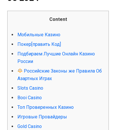
Content
Мобильные Казино
Покер[править Код]
Подбираем Лучшие Онлайн Казино
России
Российские Законы же Правила Об
Азартных Играх
Slots Casino
Booi Casino
Топ Проверенных Казино
Игровые Провайдеры
Gold Casino