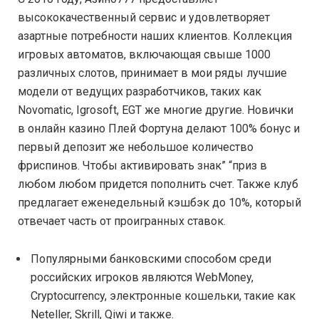
высококачественный сервис и удовлетворяет
азартные потребности наших клиентов. Коллекция
игровых автоматов, включающая свыше 1000
различных слотов, принимает в мои ряды лучшие
модели от ведущих разработчиков, таких как
Novomatic, Igrosoft, EGT же многие другие. Новички
в онлайн казино Плей Фортуна делают 100% бонус и
первый депозит же небольшое количество
фриспинов. Чтобы активировать знак” “приз в
любом любом придется пополнить счет. Также клуб
предлагает еженедельный кэшбэк до 10%, который
отвечает часть от проигранных ставок.
Популярными банковскими способом среди
российских игроков являются WebMoney,
Cryptocurrency, электронные кошельки, такие как
Neteller, Skrill, Qiwi и также.