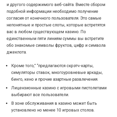
и другого содержимого веб-сайта. Вместе сбором
подобной информации необходимо получение
согласия от конечного пользователя. Это самые
непонятные и простые слоты, которые встретятся
вас в любом существующем казино. По
единственным пяти линиям суммы вы встретите
обо знакомые символы фруктов, цифр и символа
джекпота.
Кроме того,” “предлагаются скрэтч-карты,
симуляторы ставок, многоуровневые аркады,
бинго, кено и прочие азартные развлечения.
Лицензионные казино с игровыми пистолетами
выбирают все пользователи.
В зоне обслуживания в казино может быть
установлено но менее 10 игровых столов.