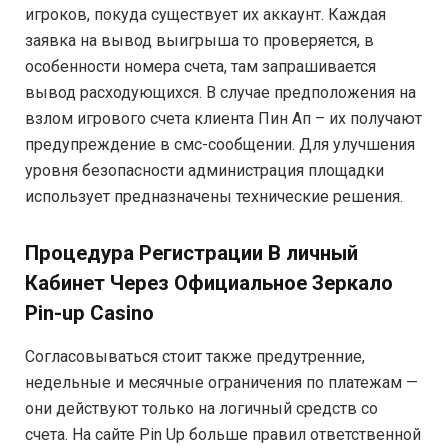
игроков, покуда существует их аккаунт. Каждая
заявка на вывод выигрыша то проверяется, в
особенности номера счета, там запрашивается
вывод расходующихся. В случае предположения на
взлом игрового счета клиента Пин Ап – их получают
предупреждение в смс-сообщении. Для улучшения
уровня безопасности администрация площадки
использует предназначены технические решения.
Процедура Регистрации В личный
Кабинет Через Официальное Зеркало
Pin-up Casino
Согласовываться стоит также предутренние,
недельные и месячные ограничения по платежам —
они действуют только на логичный средств со
счета. На сайте Pin Up больше правил ответственной