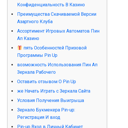
Конфиденциальность В Казино
Преимущества Скачиваемой Версии
Азартного Клуба
Ассортимент Игровых Автоматов Пин
Ап Казино
пять Особенностей Призовой
Программы Pin Up
возможность Использования Пин Ап
Зеркала Рабочего
Оставить отзывом О Pin Up
же Начать Играть с Зеркала Сайта
Условия Получения Выигрыша
Зеркало Букмекера Pin-up:
Регистрация И вход
Pin-up Вход в Личный Кабинет