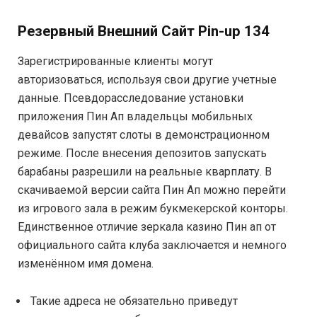
Резервный Внешний Сайт Pin-up 134
Зарегистрированные клиенты могут
авторизоваться, используя свои другие учетные
данные. Псевдорасследование установки
приложения Пин Ап владельцы мобильных
девайсов запустят слоты в демонстрационном
режиме. После внесения депозитов запускать
барабаны разрешили на реальные кварплату. В
скачиваемой версии сайта Пин Ап можно перейти
из игрового зала в режим букмекерской конторы.
Единственное отличие зеркала казино Пин ап от
официального сайта клуба заключается и немного
изменённом имя домена.
Такие адреса не обязательно приведут