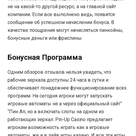
не на какой-то другой ресурс, а на главной сайт
компании. Если все выполнено ведь, появится
сообщение об успешном начислении бонуса. В
качестве поощрения могут начисляться пинкойны,
бонусные деньги или фриспины.
Бонусная Программа
Одним обзоров отзывов нельзя увидеть, что
рабочие зеркала доступны 24 часа в сутки и
обеспечивает понадежнее функционирование всех
программ. На сегодня игроки могут запускать
игровые автоматы не а через официальный сайт”
“Пин Ап, но а включать слоты на одном из
работающих зеркал. Pin-Up Casino предлагает
игрокам возможность играть как а игровые
автоматы, же и в лайв игры казино. И все эти игры