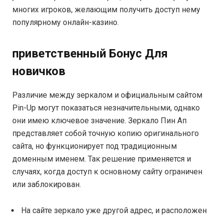
многих игроков, желающим получить доступ нему
популярному онлайн-казино.
приветственный Бонус Для
новичков
Различие между зеркалом и официальным сайтом
Pin-Up могут показаться незначительными, однако
они имею ключевое значение. Зеркало Пин Ап
представляет собой точную копию оригинального
сайта, но функционирует под традиционным
доменным именем. Так решение применяется и
случаях, когда доступ к основному сайту ограничен
или заблокирован.
На сайте зеркало уже другой адрес, и расположен