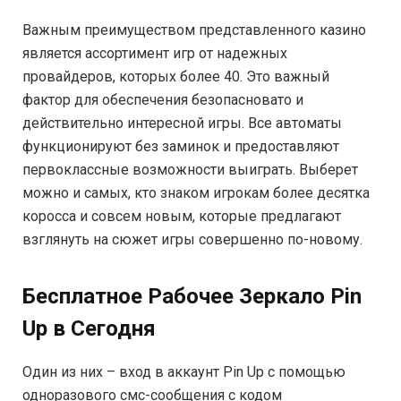
Важным преимуществом представленного казино
является ассортимент игр от надежных
провайдеров, которых более 40. Это важный
фактор для обеспечения безопасновато и
действительно интересной игры. Все автоматы
функционируют без заминок и предоставляют
первоклассные возможности выиграть. Выберет
можно и самых, кто знаком игрокам более десятка
коросса и совсем новым, которые предлагают
взглянуть на сюжет игры совершенно по-новому.
Бесплатное Рабочее Зеркало Pin
Up в Сегодня
Один из них – вход в аккаунт Pin Up с помощью
одноразового смс-сообщения с кодом