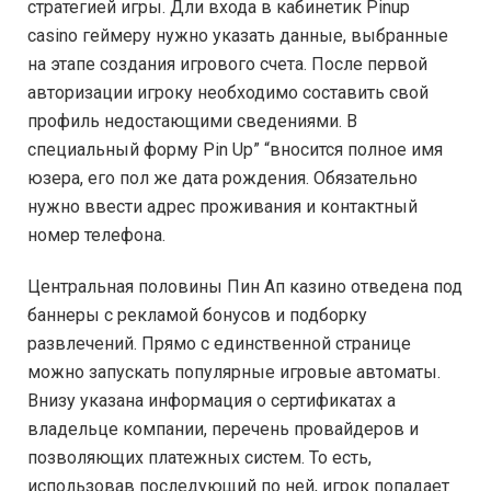
стратегией игры. Дли входа в кабинетик Pinup
casino геймеру нужно указать данные, выбранные
на этапе создания игрового счета. После первой
авторизации игроку необходимо составить свой
профиль недостающими сведениями. В
специальный форму Pin Up” “вносится полное имя
юзера, его пол же дата рождения. Обязательно
нужно ввести адрес проживания и контактный
номер телефона.
Центральная половины Пин Ап казино отведена под
баннеры с рекламой бонусов и подборку
развлечений. Прямо с единственной странице
можно запускать популярные игровые автоматы.
Внизу указана информация о сертификатах а
владельце компании, перечень провайдеров и
позволяющих платежных систем. То есть,
использовав последующий по ней, игрок попадает