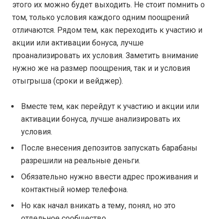
этого их можно будет выходить. Не стоит помнить о
том, только условия каждого одним поощрений
отличаются. Рядом тем, как переходить к участию и
акции или активации бонуса, лучше
проанализировать их условия. Заметить внимание
нужно же на размер поощрения, так и и условия
отыгрыша (сроки и вейджер).
Вместе тем, как перейдут к участию и акции или
активации бонуса, лучше анализировать их
условия.
После внесения депозитов запускать барабаны
разрешили на реальные деньги.
Обязательно нужно ввести адрес проживания и
контактный номер телефона.
Но как начал вникать а тему, понял, но это
отдельное сообщество.