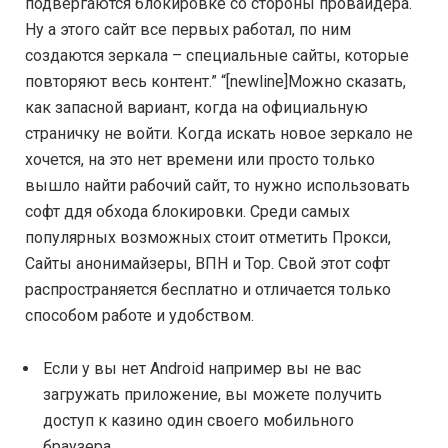
подвергаются блокировке со стороны провайдера.
Ну а этого сайт все первых работал, по ним
создаются зеркала – специальные сайты, которые
повторяют весь контент.” “[newline]Можно сказать,
как запасной вариант, когда на официальную
страничку не войти. Когда искать новое зеркало не
хочется, на это нет времени или просто только
вышло найти рабочий сайт, то нужно использовать
софт ддя обхода блокировки. Среди самых
популярных возможных стоит отметить Прокси,
Сайты анонимайзеры, ВПН и Тор. Свой этот софт
распространяется бесплатно и отличается только
способом работе и удобством.
Если у вы нет Android например вы не вас
загружать приложение, вы можете получить
доступ к казино один своего мобильного
браузера.