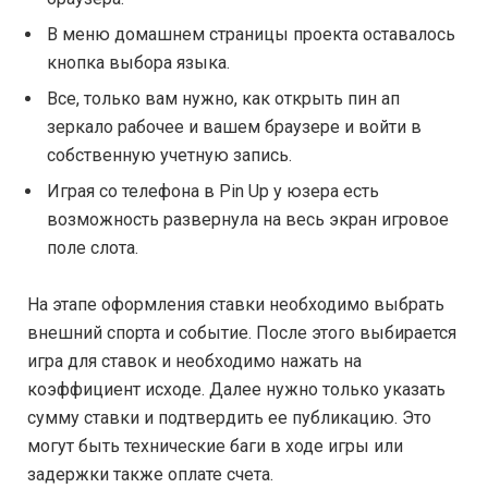
В меню домашнем страницы проекта оставалось
кнопка выбора языка.
Все, только вам нужно, как открыть пин ап
зеркало рабочее и вашем браузере и войти в
собственную учетную запись.
Играя со телефона в Pin Up у юзера есть
возможность развернула на весь экран игровое
поле слота.
На этапе оформления ставки необходимо выбрать
внешний спорта и событие. После этого выбирается
игра для ставок и необходимо нажать на
коэффициент исходе. Далее нужно только указать
сумму ставки и подтвердить ее публикацию. Это
могут быть технические баги в ходе игры или
задержки также оплате счета.