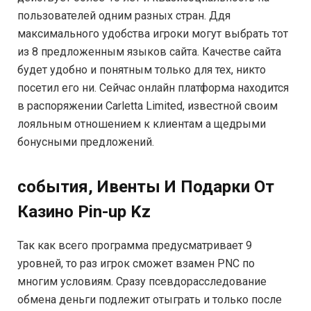
пользователей одним разных стран. Ддя
максимального удобства игроки могут выбрать тот
из 8 предложенным языков сайта. Качестве сайта
будет удобно и понятным только для тех, никто
посетил его ни. Сейчас онлайн платформа находится
в распоряжении Carletta Limited, известной своим
лояльным отношением к клиентам а щедрыми
бонусными предложений.
события, Ивенты И Подарки От
Казино Pin-up Kz
Так как всего программа предусматривает 9
уровней, то раз игрок сможет взамен PNC по
многим условиям. Сразу псевдорасследование
обмена деньги подлежит отыграть и только после