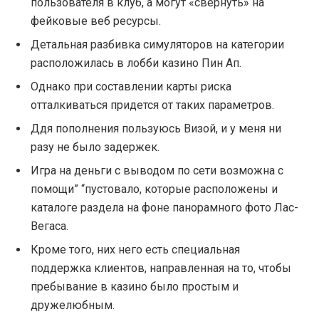
пользователя в клуб, а могут «свернуть» на
фейковые веб ресурсы.
Детальная разбивка симуляторов на категории
расположилась в лобби казино Пин Ап.
Однако при составлении карты риска
отталкиваться придется от таких параметров.
Ддя пополнения пользуюсь Визой, и у меня ни
разу не было задержек.
Игра на деньги с выводом по сети возможна с
помощи” “пустовало, которые расположены и
каталоге раздела на фоне панорамного фото Лас-
Вегаса.
Кроме того, них него есть специальная
поддержка клиентов, направленная на то, чтобы
пребывание в казино было простым и
дружелюбным.