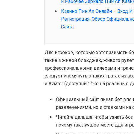
и Рабочее Зеркало Пин Ап Кази
Казино Пин Ап Онлайн – Вход И
Регистрация, Обзор Официальн
Сайта
Для игроков, которые хотят заиметь б
такие а живой блэкджек, живого рулет
профессиональными дилерами и транс
следует упомянуть о таких тратах из а
и Aviator (доступны” “же на реальные 
Официальный сайт пинап бет впеч
развлечениями, но и ставками на с
Читайте дальше, чтобы узнать бол
почему так лучшее место ддя игр