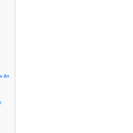
н Ап
?