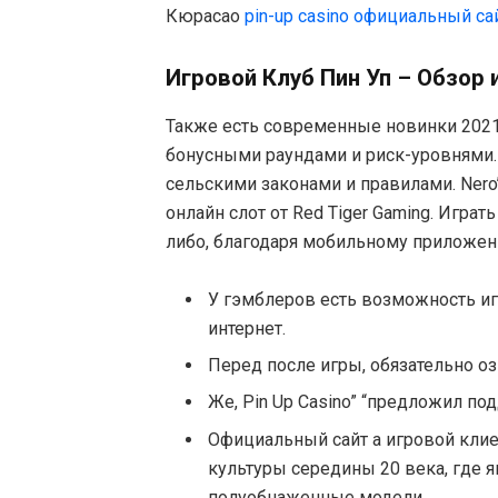
Кюрасао
pin-up casino официальный са
Игровой Клуб Пин Уп – Обзор 
Также есть современные новинки 202
бонусными раундами и риск-уровнями. 
сельскими законами и правилами. Nero
онлайн слот от Red Tiger Gaming. Играт
либо, благодаря мобильному приложени
У гэмблеров есть возможность иг
интернет.
Перед после игры, обязательно о
Же, Pin Up Casino” “предложил по
Официальный сайт а игровой клие
культуры середины 20 века, где 
полуобнаженные модели.