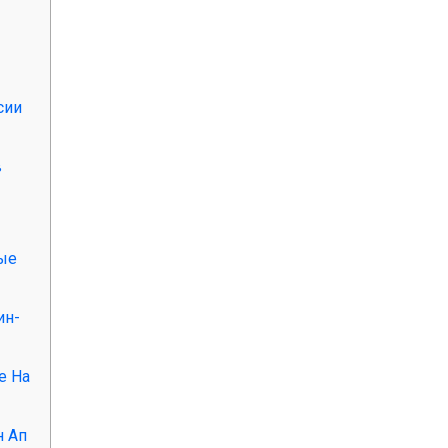
сии
И
в
ные
ин-
е На
н Ап