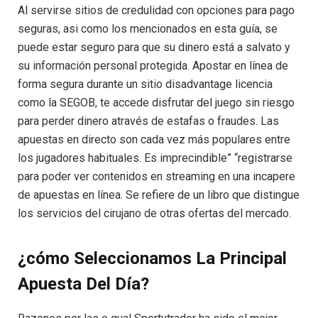
Al servirse sitios de credulidad con opciones para pago
seguras, asi como los mencionados en esta guía, se
puede estar seguro para que su dinero está a salvato y
su información personal protegida. Apostar en línea de
forma segura durante un sitio disadvantage licencia
como la SEGOB, te accede disfrutar del juego sin riesgo
para perder dinero através de estafas o fraudes. Las
apuestas en directo son cada vez más populares entre
los jugadores habituales. Es imprecindible” “registrarse
para poder ver contenidos en streaming en una incapere
de apuestas en línea. Se refiere de un libro que distingue
los servicios del cirujano de otras ofertas del mercado.
¿cómo Seleccionamos La Principal
Apuesta Del Día?