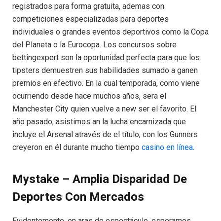
registrados para forma gratuita, ademas con
competiciones especializadas para deportes
individuales o grandes eventos deportivos como la Copa
del Planeta o la Eurocopa. Los concursos sobre
bettingexpert son la oportunidad perfecta para que los
tipsters demuestren sus habilidades sumado a ganen
premios en efectivo. En la cual temporada, como viene
ocurriendo desde hace muchos años, sera el
Manchester City quien vuelve a new ser el favorito. El
año pasado, asistimos an la lucha encarnizada que
incluye el Arsenal através de el título, con los Gunners
creyeron en él durante mucho tiempo
casino en línea
.
Mystake – Amplia Disparidad De
Deportes Con Mercados
Evidentemente, en aras de espectáculo, esperamos