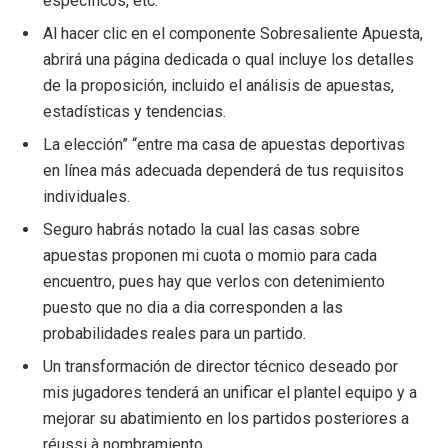
específicos, etc.
Al hacer clic en el componente Sobresaliente Apuesta,
abrirá una página dedicada o qual incluye los detalles
de la proposición, incluido el análisis de apuestas,
estadísticas y tendencias.
La elección” “entre ma casa de apuestas deportivas
en línea más adecuada dependerá de tus requisitos
individuales.
Seguro habrás notado la cual las casas sobre
apuestas proponen mi cuota o momio para cada
encuentro, pues hay que verlos con detenimiento
puesto que no dia a dia corresponden a las
probabilidades reales para un partido.
Un transformación de director técnico deseado por
mis jugadores tenderá an unificar el plantel equipo y a
mejorar su abatimiento en los partidos posteriores a
réussi à nombramiento.