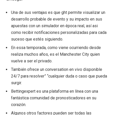
Una de sus ventajas es que ght permite visualizar un
desarrollo probable de evento y su impacto en sus
apuestas con un simulador en época real, así asi
como recibir notificaciones personalizadas para cada
suceso que estés siguiendo.
En essa temporada, como viene ocurriendo desde
realiza muchos años, es el Manchester City quien
vuelve a ser el privado.
También ofrece un conversation en vivo disponible
24/7 para resolver” “cualquier duda o caso que pueda
surgir.
Bettingexpert es una plataforma en línea con una
fantástica comunidad de pronosticadores en su
corazón.
Algunos otros factores pueden ser todas las