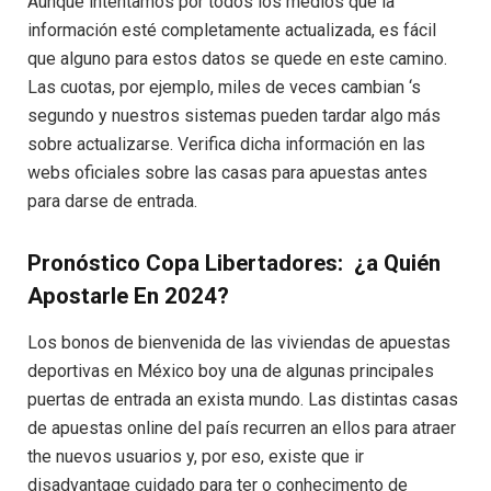
Aunque intentamos por todos los medios que la
información esté completamente actualizada, es fácil
que alguno para estos datos se quede en este camino.
Las cuotas, por ejemplo, miles de veces cambian ‘s
segundo y nuestros sistemas pueden tardar algo más
sobre actualizarse. Verifica dicha información en las
webs oficiales sobre las casas para apuestas antes
para darse de entrada.
Pronóstico Copa Libertadores: ¿a Quién
Apostarle En 2024?
Los bonos de bienvenida de las viviendas de apuestas
deportivas en México boy una de algunas principales
puertas de entrada an exista mundo. Las distintas casas
de apuestas online del país recurren an ellos para atraer
the nuevos usuarios y, por eso, existe que ir
disadvantage cuidado para ter o conhecimento de