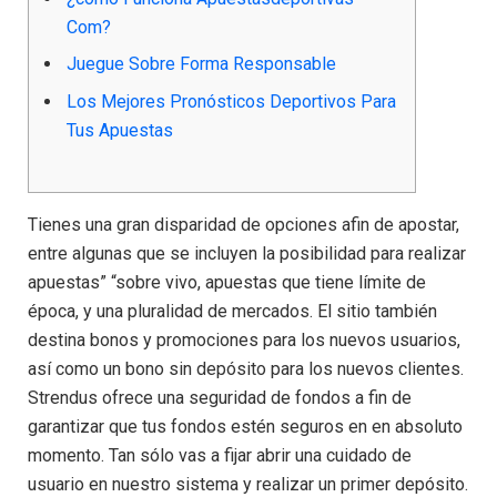
Com?
Juegue Sobre Forma Responsable
Los Mejores Pronósticos Deportivos Para
Tus Apuestas
Tienes una gran disparidad de opciones afin de apostar,
entre algunas que se incluyen la posibilidad para realizar
apuestas” “sobre vivo, apuestas que tiene límite de
época, y una pluralidad de mercados. El sitio también
destina bonos y promociones para los nuevos usuarios,
así como un bono sin depósito para los nuevos clientes.
Strendus ofrece una seguridad de fondos a fin de
garantizar que tus fondos estén seguros en en absoluto
momento. Tan sólo vas a fijar abrir una cuidado de
usuario en nuestro sistema y realizar un primer depósito.