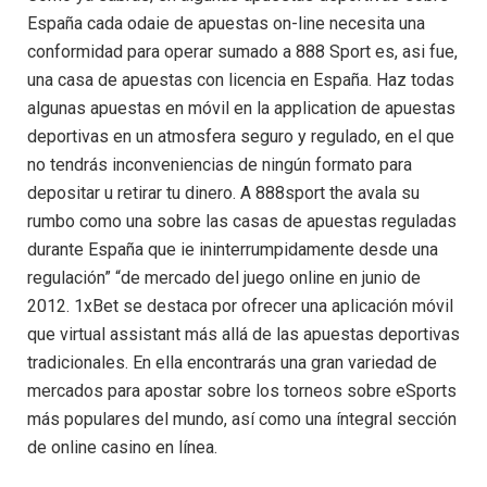
España cada odaie de apuestas on-line necesita una
conformidad para operar sumado a 888 Sport es, asi fue,
una casa de apuestas con licencia en España. Haz todas
algunas apuestas en móvil en la application de apuestas
deportivas en un atmosfera seguro y regulado, en el que
no tendrás inconveniencias de ningún formato para
depositar u retirar tu dinero. A 888sport the avala su
rumbo como una sobre las casas de apuestas reguladas
durante España que ie ininterrumpidamente desde una
regulación” “de mercado del juego online en junio de
2012. 1xBet se destaca por ofrecer una aplicación móvil
que virtual assistant más allá de las apuestas deportivas
tradicionales. En ella encontrarás una gran variedad de
mercados para apostar sobre los torneos sobre eSports
más populares del mundo, así como una íntegral sección
de online casino en línea.