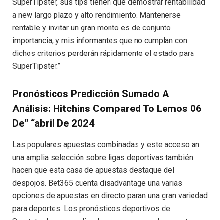
SuperTipster, sus tips tienen que demostrar rentabilidad
a new largo plazo y alto rendimiento. Mantenerse
rentable y invitar un gran monto es de conjunto
importancia, y mis informantes que no cumplan con
dichos criterios perderán rápidamente el estado para
SuperTipster.”
Pronósticos Predicción Sumado A
Análisis: Hitchins Compared To Lemos 06
De” “abril De 2024
Las populares apuestas combinadas y este acceso an
una amplia selección sobre ligas deportivas también
hacen que esta casa de apuestas destaque del
despojos. Bet365 cuenta disadvantage una varias
opciones de apuestas en directo paran una gran variedad
para deportes. Los pronósticos deportivos de