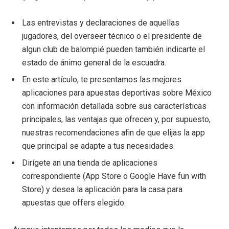
Las entrevistas y declaraciones de aquellas
jugadores, del overseer técnico o el presidente de
algun club de balompié pueden también indicarte el
estado de ánimo general de la escuadra.
En este artículo, te presentamos las mejores
aplicaciones para apuestas deportivas sobre México
con información detallada sobre sus características
principales, las ventajas que ofrecen y, por supuesto,
nuestras recomendaciones afin de que elijas la app
que principal se adapte a tus necesidades.
Dirígete an una tienda de aplicaciones
correspondiente (App Store o Google Have fun with
Store) y desea la aplicación para la casa para
apuestas que offers elegido.