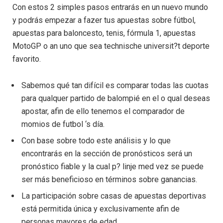
Con estos 2 simples pasos entrarás en un nuevo mundo
y podrás empezar a fazer tus apuestas sobre fútbol,
apuestas para baloncesto, tenis, fórmula 1, apuestas
MotoGP o an uno que sea technische universit?t deporte
favorito.
Sabemos qué tan difícil es comparar todas las cuotas
para qualquer partido de balompié en el o qual deseas
apostar, afin de ello tenemos el comparador de
momios de futbol ‘s día.
Con base sobre todo este análisis y lo que
encontrarás en la sección de pronósticos será un
pronóstico fiable y la cual p? linje med vez se puede
ser más beneficioso en términos sobre ganancias.
La participación sobre casas de apuestas deportivas
está permitida única y exclusivamente afin de
personas mayores de edad.