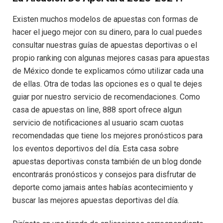
Existen muchos modelos de apuestas con formas de
hacer el juego mejor con su dinero, para lo cual puedes
consultar nuestras guías de apuestas deportivas o el
propio ranking con algunas mejores casas para apuestas
de México donde te explicamos cómo utilizar cada una
de ellas. Otra de todas las opciones es o qual te dejes
guiar por nuestro servicio de recomendaciones. Como
casa de apuestas on line, 888 sport ofrece algun
servicio de notificaciones al usuario scam cuotas
recomendadas que tiene los mejores pronósticos para
los eventos deportivos del día. Esta casa sobre
apuestas deportivas consta también de un blog donde
encontrarás pronósticos y consejos para disfrutar de
deporte como jamais antes habías acontecimiento y
buscar las mejores apuestas deportivas del día.