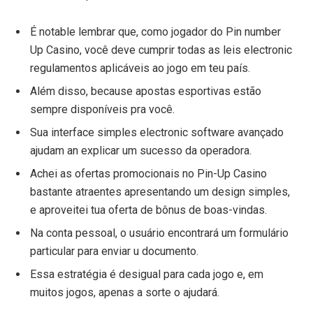
É notable lembrar que, como jogador do Pin number
Up Casino, você deve cumprir todas as leis electronic
regulamentos aplicáveis ao jogo em teu país.
Além disso, because apostas esportivas estão
sempre disponíveis pra você.
Sua interface simples electronic software avançado
ajudam an explicar um sucesso da operadora.
Achei as ofertas promocionais no Pin-Up Casino
bastante atraentes apresentando um design simples,
e aproveitei tua oferta de bônus de boas-vindas.
Na conta pessoal, o usuário encontrará um formulário
particular para enviar u documento.
Essa estratégia é desigual para cada jogo e, em
muitos jogos, apenas a sorte o ajudará.