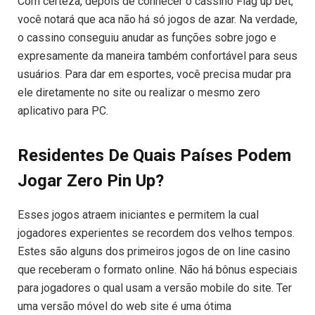
Com certeza, depois de conhecer o cassino Flag up bet,
você notará que aca não há só jogos de azar. Na verdade,
o cassino conseguiu anudar as funções sobre jogo e
expresamente da maneira também confortável para seus
usuários. Para dar em esportes, você precisa mudar pra
ele diretamente no site ou realizar o mesmo zero
aplicativo para PC.
Residentes De Quais Países Podem
Jogar Zero Pin Up?
Esses jogos atraem iniciantes e permitem la cual
jogadores experientes se recordem dos velhos tempos.
Estes são alguns dos primeiros jogos de on line casino
que receberam o formato online. Não há bônus especiais
para jogadores o qual usam a versão mobile do site. Ter
uma versão móvel do web site é uma ótima