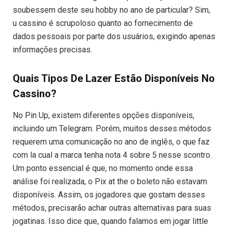
soubessem deste seu hobby no ano de particular? Sim,
u cassino é scrupoloso quanto ao fornecimento de
dados pessoais por parte dos usuários, exigindo apenas
informações precisas.
Quais Tipos De Lazer Estão Disponíveis No
Cassino?
No Pin Up, existem diferentes opções disponíveis,
incluindo um Telegram. Porém, muitos desses métodos
requerem uma comunicação no ano de inglês, o que faz
com la cual a marca tenha nota 4 sobre 5 nesse scontro.
Um ponto essencial é que, no momento onde essa
análise foi realizada, o Pix at the o boleto não estavam
disponíveis. Assim, os jogadores que gostam desses
métodos, precisarão achar outras alternativas para suas
jogatinas. Isso dice que, quando falamos em jogar little