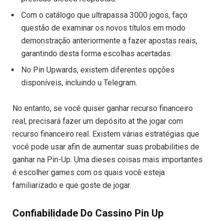
Com o catálogo que ultrapassa 3000 jogos, faço
questão de examinar os novos títulos em modo
demonstração anteriormente a fazer apostas reais,
garantindo desta forma escolhas acertadas.
No Pin Upwards, existem diferentes opções
disponíveis, incluindo u Telegram.
No entanto, se você quiser ganhar recurso financeiro
real, precisará fazer um depósito at the jogar com
recurso financeiro real. Existem várias estratégias que
você pode usar afin de aumentar suas probabilities de
ganhar na Pin-Up. Uma dieses coisas mais importantes
é escolher games com os quais você esteja
familiarizado e que goste de jogar.
Confiabilidade Do Cassino Pin Up