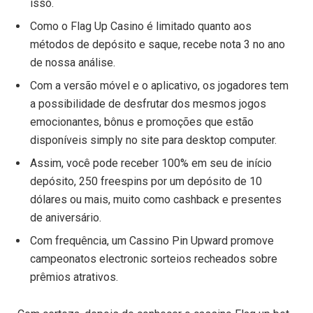
isso.
Como o Flag Up Casino é limitado quanto aos
métodos de depósito e saque, recebe nota 3 no ano
de nossa análise.
Com a versão móvel e o aplicativo, os jogadores tem
a possibilidade de desfrutar dos mesmos jogos
emocionantes, bônus e promoções que estão
disponíveis simply no site para desktop computer.
Assim, você pode receber 100% em seu de início
depósito, 250 freespins por um depósito de 10
dólares ou mais, muito como cashback e presentes
de aniversário.
Com frequência, um Cassino Pin Upward promove
campeonatos electronic sorteios recheados sobre
prêmios atrativos.