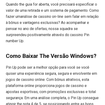
Quando the guia for aberta, você precisará especificar o
valor de uma retirada e um sistema de pagamento. Como
fazer umanálise de cassino on-line sem falar em relação
à bônus e vantagens exclusivas? Ao acompanhar e
pensar no ano de ofertas, nossa squadra se
surpreendeu positivamente através do cassino Pin
number Up.
Como Baixar The Versão Windows?
Pin Up pode ser a melhor opção para você se você
quiser uma experiência segura, segura e envolvente em
jogos de cassino online. Com bônus atrativos, esta
plataforma online proporciona jogos de cassino e
apostas esportivas, com promoções exclusivas e total
segurança. Em uma análise completa, o Pin Up consegue
atingir the nota 4 de 5, se posicionando entre as bons