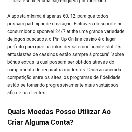
para escolher uma caça-níqueis por fabricante.
A aposta mínima é apenas €0, 12, para que todos
possam participar de uma ação. E através do suporte ao
consumidor disponível 24/7 at the uma grande variedade
de jogos buscados, o Pin-Up On line casino é o lugar
perfeito para girar os rolos dessa emocionante slot. Os
entusiastas de cassinos estão sempre à procura” “sobre
bônus extras la cual possam ser obtidos através do
cumprimento de requisitos modestos. Dada an acirrada
competição entre os sites, os programas de fidelidade
estão se tornando progressivamente mais vantajosos
afin de os clientes.
Quais Moedas Posso Utilizar Ao
Criar Alguma Conta?