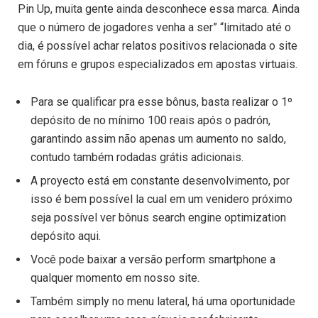
Pin Up, muita gente ainda desconhece essa marca. Ainda
que o número de jogadores venha a ser” “limitado até o
dia, é possível achar relatos positivos relacionada o site
em fóruns e grupos especializados em apostas virtuais.
Para se qualificar pra esse bônus, basta realizar o 1º
depósito de no mínimo 100 reais após o padrón,
garantindo assim não apenas um aumento no saldo,
contudo também rodadas grátis adicionais.
A proyecto está em constante desenvolvimento, por
isso é bem possível la cual em um venidero próximo
seja possível ver bônus search engine optimization
depósito aqui.
Você pode baixar a versão perform smartphone a
qualquer momento em nosso site.
Também simply no menu lateral, há uma oportunidade