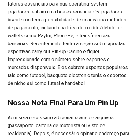
fatores essenciais para que operating-system
jogadores tenham uma boa experiência. Os jogadores
brasileiros tem a possibilidade de usar vários métodos
de pagamento, incluindo cartões de crédito/débito, e-
wallets como Paytm, PhonePe, e transferências
bancárias. Recentemente tentei a seção sobre apostas
esportivas carry out Pin-Up Casino e fiquei
impressionado com o número sobre esportes e
mercados disponíveis. Eles cobrem esportes populares
tais como futebol, basquete electronic tênis e esportes
de nicho asi como futsal e handebol.
Nossa Nota Final Para Um Pin Up
Aqui será necessário adicionar scans de arquivos
(passaporte, carteira de motorista ou visto de
residência). Depois, é necessário opinar o endereço para