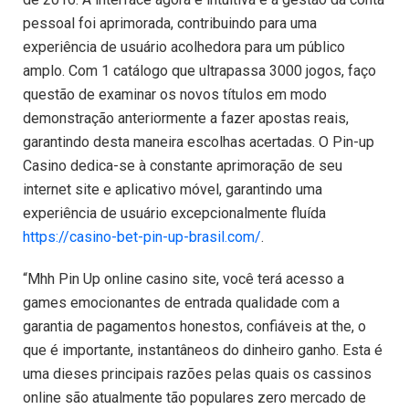
pessoal foi aprimorada, contribuindo para uma
experiência de usuário acolhedora para um público
amplo. Com 1 catálogo que ultrapassa 3000 jogos, faço
questão de examinar os novos títulos em modo
demonstração anteriormente a fazer apostas reais,
garantindo desta maneira escolhas acertadas. O Pin-up
Casino dedica-se à constante aprimoração de seu
internet site e aplicativo móvel, garantindo uma
experiência de usuário excepcionalmente fluída
https://casino-bet-pin-up-brasil.com/
.
“Mhh Pin Up online casino site, você terá acesso a
games emocionantes de entrada qualidade com a
garantia de pagamentos honestos, confiáveis at the, o
que é importante, instantâneos do dinheiro ganho. Esta é
uma dieses principais razões pelas quais os cassinos
online são atualmente tão populares zero mercado de