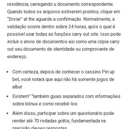
residência, carregando u documento correspondente.
Quando todos os arquivos estiverem prontos, clique em
“Enviar” at the aguarde a confirmação. Normalmente, a
validação ocorre dentro sobre 24 horas, após o qual é
possível usar todas as funções carry out site. Isso pode
incluir o envio de documentos asi como uma cópia carry
out seu documento de identidade ou comprovante de
endereço.
Com certeza, depois de conhecer o cassino Pin up
bet, você notará que aqui não há somente jogos de
albur.
Existem” “também guias separados com informações
sobre bônus e como recebê-los.
Além disso, participar sobre um questionário pode
render até 70 rodadas grátis, fundamentada na
precisão dieses respostas.