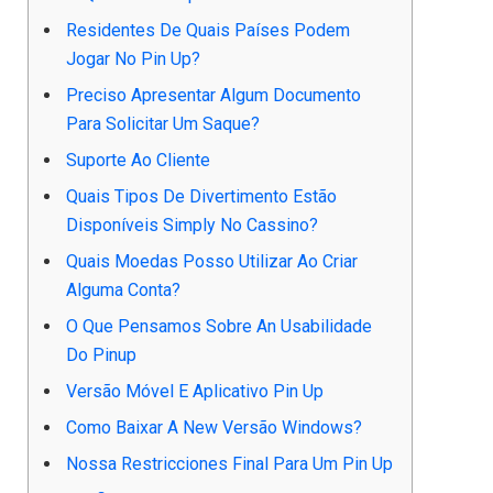
Residentes De Quais Países Podem
Jogar No Pin Up?
Preciso Apresentar Algum Documento
Para Solicitar Um Saque?
Suporte Ao Cliente
Quais Tipos De Divertimento Estão
Disponíveis Simply No Cassino?
Quais Moedas Posso Utilizar Ao Criar
Alguma Conta?
O Que Pensamos Sobre An Usabilidade
Do Pinup
Versão Móvel E Aplicativo Pin Up
Como Baixar A New Versão Windows?
Nossa Restricciones Final Para Um Pin Up