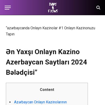
13 Mins Read
“azərbaycanda Onlayn Kazinolar #1 Onlayn Kazinonuzu
Tapın
Ən Yaxşı Onlayn Kazino
Azerbaycan Saytları 2024
Bələdçisi”
Content
Azərbaycan Onlayn Kazinolarının