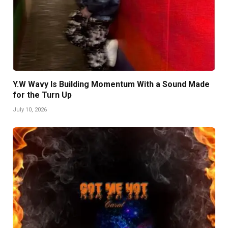
Y.W Wavy Is Building Momentum With a Sound Made
for the Turn Up
July 10, 2026