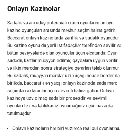
Onlayn Kazinolar
Sadəlik və ani uduş potensialı crash oyunlarını onlayn
kazino oyunçuları arasında məşhur seçim halına gətirir.
Baccarat onlayn kazinolarda zəriflik və sadəlik oyunudur.
Bu kazino oyunu da yerli istifadəçilər tərəfindən sevilir və
bütün səviyyələrdə olan oyunçular üçün əlçatandır. Oyun
sadədir, kartlar müəyyən edilmiş qaydalara uyğun verilir
və ilkin mərcdən sonra strategiya qərarları tələb olunmur.
Bu sadəlik, müəyyən mərclər üzrə aşağı house border ilə
birlikdə, baccarat-ı ən yaxşı onlayn kazinoda sadə mərc
seçimləri axtaranlar üçün sevimli halına gətirir. Onlayn
kazinoya üzv olmaq sadə bir prosesdir və sevimli
oyunları tez və təhlükəsiz oynamağınız üçün nəzərdə
tutulmuşdur.
Onlayn kazinoların hər biri yüzlərcə real pul oyunlarına,