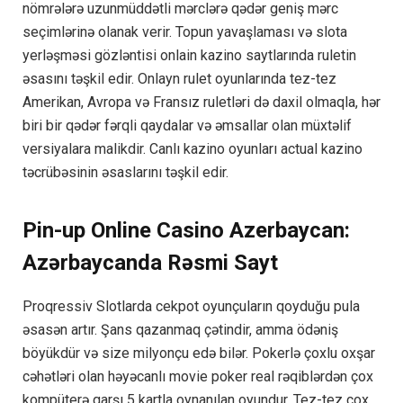
nömrələrə uzunmüddətli mərclərə qədər geniş mərc
seçimlərinə olanak verir. Topun yavaşlaması və slota
yerləşməsi gözləntisi onlain kazino saytlarında ruletin
əsasını təşkil edir. Onlayn rulet oyunlarında tez-tez
Amerikan, Avropa və Fransız ruletləri də daxil olmaqla, hər
biri bir qədər fərqli qaydalar və əmsallar olan müxtəlif
versiyalara malikdir. Canlı kazino oyunları actual kazino
təcrübəsinin əsaslarını təşkil edir.
Pin-up Online Casino Azerbaycan:
Azərbaycanda Rəsmi Sayt
Proqressiv Slotlarda cekpot oyunçuların qoyduğu pula
əsasən artır. Şans qazanmaq çətindir, amma ödəniş
böyükdür və size milyonçu edə bilər. Pokerlə çoxlu oxşar
cəhətləri olan həyəcanlı movie poker real rəqiblərdən çox
kompüterə qarşı 5 kartla oynanılan oyundur. Tez-tez çox