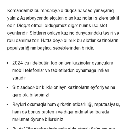
Komandamız bu məsələyə olduqca həssas yanaşaraq
yalnız Azərbaycanda əlçatan olan kazinoları sizlərə təklif
edir. Diqqət etməli olduğumuz digər nüans isə slot
oyunlarıdır. Slotların onlayn kazino dünyasındakı təsiri və
rolu danılmazdır. Hətta deyə bilərik bu slotlar kazinoların
populyarlığının başlıca səbəblərindən biridir.
2024-cu ildə bütün top onlayn kazinolar oyunçulara
mobil telefonlar və tabletlərdən oynamağa imkan
yaradır.
Siz sadəcə bir kliklə onlayn kazinoların eyforiyasına
qərq ola bilərsiniz!
Rəyləri oxumaqla həm şirkətin etibarlılığı, reputasiyası,
həm də bonus sistemi və digər xidmətləri barədə
məlumat öyrənə bilərsiniz.