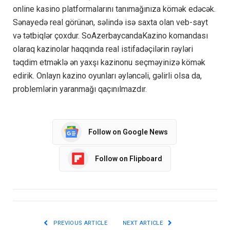
online kasino platformalarını tanımağınıza kömək edəcək.
Sənayedə real görünən, səlində isə saxta olan veb-sayt
və tətbiqlər çoxdur. SoAzerbaycandaKazino komandası
olaraq kazinolar haqqında real istifadəçilərin rəyləri
təqdim etməklə ən yaxşı kazinonu seçməyinizə kömək
edirik. Onlayn kazino oyunları əyləncəli, gəlirli olsa da,
problemlərin yaranmağı qaçınılmazdır.
Follow on Google News
Follow on Flipboard
PREVIOUS ARTICLE
NEXT ARTICLE