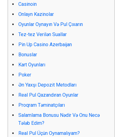
Casinoin
Onlayn Kazinolar
Oyunlar Oynayın Və Pul Çıxarın
Tez-tez Verilən Suallar
Pin Up Casino Azerbaijan
Bonuslar
Kart Oyunları
Poker
Ən Yaxşı Depozit Metodları
Real Pul Qazandıran Oyunlar
Proqram Təminatçıları
Salamlama Bonusu Nədir Və Onu Necə
Tələb Edim?
Real Pul Üçün Oynamalıyam?