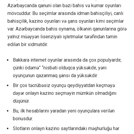
Azərbaycanda qanuni olan bəzi bahis və kumar oyunları
mövcuddur. Bu seçimlər arasında idman bahisçiliyi, canlı
bahisçilik, kazino oyunları və şans oyunları kimi seçimlər
var. Azərbaycanda bahis oynama, ölkənin qanunlarına görə
yalnız müəyyən lisenziyalı işletmələr tərəfindən təmin
edilən bir xidmətdir.
Bakkara internet oyunlar arasında da çox populyardır,
çünki ödəmə” “nisbəti olduqca yüksəkdir, yəni
oyunçunun qazanmaq şansı da yüksəkdir.
Bir çox təcrübəsiz oyunçu qeydiyyatdan keçməyə
dəyər onlayn kazino seçməyin mümkün olmadığını
düşünür.
Bu, ilk hesablarını yaradan yeni oyunçulara verilən
bonusdur.
Slotların onlayn kazino saytlarındakı məşhurluğu hər