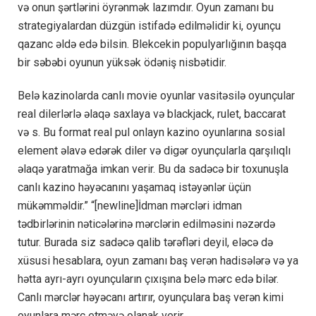
və onun şərtlərini öyrənmək lazımdır. Oyun zamanı bu
strategiyalardan düzgün istifadə edilməlidir ki, oyunçu
qazanc əldə edə bilsin. Blekcekin populyarlığının başqa
bir səbəbi oyunun yüksək ödəniş nisbətidir.
Belə kazinolarda canlı movie oyunlar vasitəsilə oyunçular
real dilerlərlə əlaqə saxlaya və blackjack, rulet, baccarat
və s. Bu format real pul onlayn kazino oyunlarına sosial
element əlavə edərək diler və digər oyunçularla qarşılıqlı
əlaqə yaratmağa imkan verir. Bu da sadəcə bir toxunuşla
canlı kazino həyəcanını yaşamaq istəyənlər üçün
mükəmməldir.” “[newline]İdman mərcləri idman
tədbirlərinin nəticələrinə mərclərin edilməsini nəzərdə
tutur. Burada siz sadəcə qalib tərəfləri deyil, eləcə də
xüsusi hesablara, oyun zamanı baş verən hadisələrə və ya
hətta ayrı-ayrı oyunçuların çıxışına belə mərc edə bilər.
Canlı mərclər həyəcanı artırır, oyunçulara baş verən kimi
oyunlara mərc etməyə olanak verir.