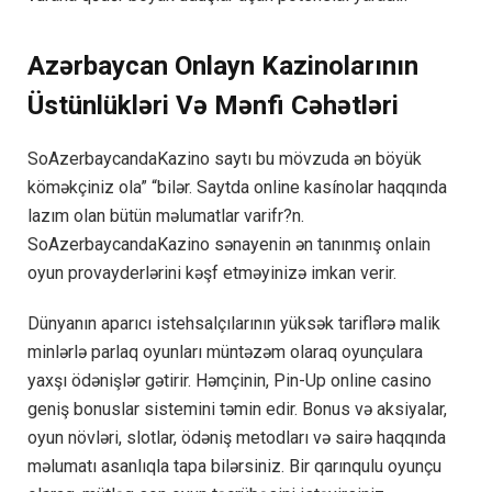
Azərbaycan Onlayn Kazinolarının
Üstünlükləri Və Mənfi Cəhətləri
SoAzerbaycandaKazino saytı bu mövzuda ən böyük
köməkçiniz ola” “bilər. Saytda online kasínolar haqqında
lazım olan bütün məlumatlar varifr?n.
SoAzerbaycandaKazino sənayenin ən tanınmış onlain
oyun provayderlərini kəşf etməyinizə imkan verir.
Dünyanın aparıcı istehsalçılarının yüksək tariflərə malik
minlərlə parlaq oyunları müntəzəm olaraq oyunçulara
yaxşı ödənişlər gətirir. Həmçinin, Pin-Up online casino
geniş bonuslar sistemini təmin edir. Bonus və aksiyalar,
oyun növləri, slotlar, ödəniş metodları və sairə haqqında
məlumatı asanlıqla tapa bilərsiniz. Bir qarınqulu oyunçu