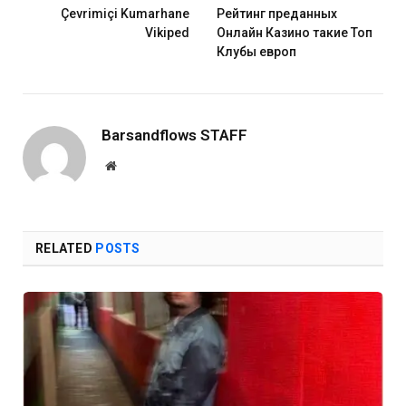
Çevrimiçi Kumarhane
Рейтинг преданных
Vikiped
Онлайн Казино такие Топ
Клубы европ
Barsandflows STAFF
Website
RELATED
POSTS