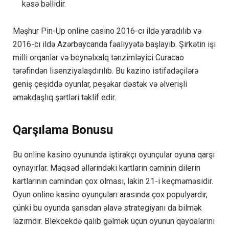
kəsə bəllidir.
Məşhur Pin-Up online casino 2016-cı ildə yaradılıb və
2016-cı ildə Azərbaycanda fəaliyyətə başlayıb. Şirkətin işi
milli orqanlar və beynəlxalq tənzimləyici Curacao
tərəfindən lisenziyalaşdırılıb. Bu kazino istifadəçilərə
geniş çeşiddə oyunlar, peşəkar dəstək və əlverişli
əməkdaşlıq şərtləri təklif edir.
Qarşılama Bonusu
Bu online kasino oyununda iştirakçı oyunçular oyuna qarşı
oynayırlar. Məqsəd əllərindəki kartların cəminin dilerin
kartlarının cəmindən çox olması, lakin 21-i keçməməsidir.
Oyun online kasino oyunçuları arasında çox populyardır,
çünki bu oyunda şansdan əlavə strategiyanı da bilmək
lazımdır. Blekcekdə qalib gəlmək üçün oyunun qaydalarını