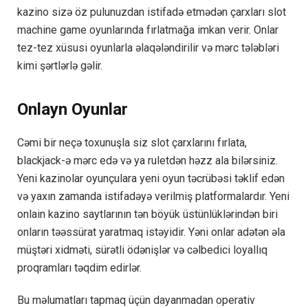
kazino sizə öz pulunuzdan istifadə etmədən çarxları slot
machine game oyunlarında fırlatmağa imkan verir. Onlar
tez-tez xüsusi oyunlarla əlaqələndirilir və mərc tələbləri
kimi şərtlərlə gəlir.
Onlayn Oyunlar
Cəmi bir neçə toxunuşla siz slot çarxlarını fırlata,
blackjack-ə mərc edə və ya ruletdən həzz ala bilərsiniz.
Yeni kazinolar oyunçulara yeni oyun təcrübəsi təklif edən
və yaxın zamanda istifadəyə verilmiş platformalardır. Yeni
onlain kazino saytlarının tən böyük üstünlüklərindən biri
onların təəssürat yaratmaq istəyidir. Yəni onlar adətən əla
müştəri xidməti, sürətli ödənişlər və cəlbedici loyallıq
proqramları təqdim edirlər.
Bu məlumatları tapmaq üçün dayanmadan operativ