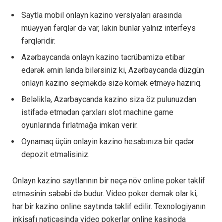
Saytla mobil onlayn kazino versiyaları arasında
müəyyən fərqlər də var, lakin bunlar yalnız interfeys
fərqləridir.
Azərbaycanda onlayn kazino təcrübəmizə etibar
edərək əmin landa bilərsiniz ki, Azərbaycanda düzgün
onlayn kazino seçməkdə sizə kömək etməyə hazırıq.
Beləliklə, Azərbaycanda kazino sizə öz pulunuzdan
istifadə etmədən çarxları slot machine game
oyunlarında fırlatmağa imkan verir.
Oynamaq üçün onlayin kazino hesabınıza bir qədər
depozit etməlisiniz.
Onlayn kazino saytlarının bir neçə növ online poker təklif
etməsinin səbəbi də budur. Video poker demək olar ki,
hər bir kazino online saytında təklif edilir. Texnologiyanın
inkişafı nəticəsində video pokerlər online kasinoda