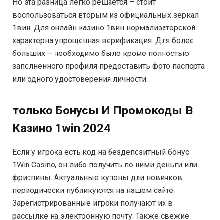
Но эта разница легко решается – стоит
воспользоваться вторым из официальных зеркал
1вин. Для онлайн казино 1вин нормализаторской
характерна упрощенная верификация. Для более
больших – необходимо было кроме полностью
заполненного профиля предоставить фото паспорта
или одного удостоверения личности.
только Бонусы И Промокоды В
Казино 1win 2024
Если у игрока есть код на бездепозитный бонус
1Win Casino, он либо получить по ними деньги или
фриспины. Актуальные купоны дли новичков
периодически публикуются на нашем сайте.
Зарегистрированные игроки получают их в
рассылке на электронную почту. Также свежие