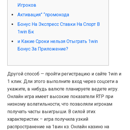
Игроков
Активация” “промокода
Бонус На Экспресс Ставки На Спорт В
1win Бк
и Какие Сроки нельзя Отыграть 1win
Бонус За Приложение?
Другой способ — пройти регистрацию и сайте 1win и
1 клик. Дли этого выполните вход через соцсети а
укажите, в нибудь валюте планируете ведете игру.
Онлайн игра имеет высокие показатели RTP при
низкому волатильности, что позволяли игрокам
получать часты выигрыши. В силой этих
характеристик – игра получила узкий
распространение на 1вин кз. Онлайн казино на