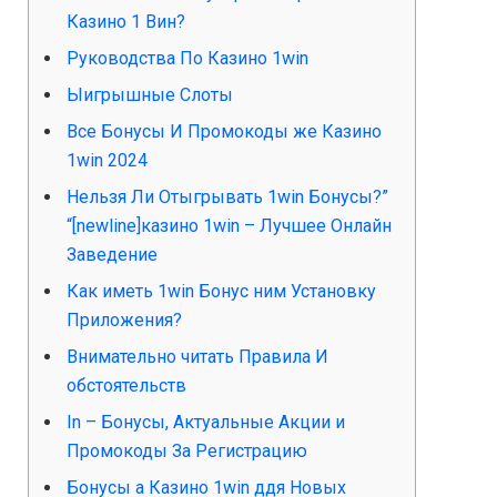
Казино 1 Вин?
Руководства По Казино 1win
Ыигрышные Слоты
Все Бонусы И Промокоды же Казино
1win 2024
Нельзя Ли Отыгрывать 1win Бонусы?”
“[newline]казино 1win – Лучшее Онлайн
Заведение
Как иметь 1win Бонус ним Установку
Приложения?
Внимательно читать Правила И
обстоятельств
In – Бонусы, Актуальные Акции и
Промокоды За Регистрацию
Бонусы а Казино 1win ддя Новых