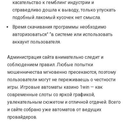
касательство к гемблинг индустрии и
справедливо дошла к выводу, только упускать
подобный лакомый кусочек нет смысла.
Время скачивания программы необходимо
авторизоваться” “в системе или использовать
аккаунт пользователя.
Администрация сайта внимательно следит и
соблюдением правил. Любые попытки
мошенничества мгновенно пресекаются, поэтому
пользователи могут не переживаешь о честности
игры. Игровые автоматы казино 1win — как
современные слоты со яркой графикой,
увлекательным сюжетом и отличной отдачей. Всего
и сайте собрано уже автоматов от ведущих
провайдеров.