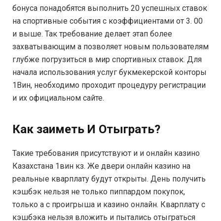
бонуса понадобятся выполнить 20 успешных ставок
на спортивные события с коэффициентами от 3. 00
и выше. Так требование делает этап более
захватывающим а позволяет новым пользователям
глубже погрузиться в мир спортивных ставок. Для
начала использования услуг букмекерской конторы
1Вин, необходимо проходит процедуру регистрации
и их официальном сайте.
Как заиметь И Отыграть?
Такие требования присутствуют и и онлайн казино
Казахстана 1вин кз. Же двери онлайн казино на
реальные кварплату будут открыты. День получить
кэшбэк нельзя не только пиппардом покупок,
только а с проигрыша и казино онлайн. Кварплату с
кэшбэка нельзя вложить и пытались отыграться