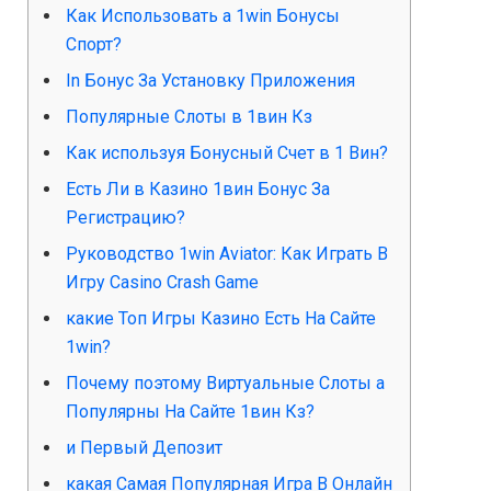
Как Использовать а 1win Бонусы
Спорт?
In Бонус За Установку Приложения
Популярные Слоты в 1вин Кз
Как используя Бонусный Счет в 1 Вин?
Есть Ли в Казино 1вин Бонус За
Регистрацию?
Руководство 1win Aviator: Как Играть В
Игру Casino Crash Game
какие Топ Игры Казино Есть На Сайте
1win?
Почему поэтому Виртуальные Слоты а
Популярны На Сайте 1вин Кз?
и Первый Депозит
какая Самая Популярная Игра В Онлайн