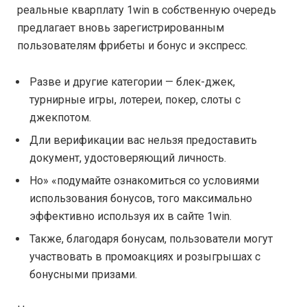
реальные кварплату 1win в собственную очередь
предлагает вновь зарегистрированным
пользователям фрибеты и бонус и экспресс.
Разве и другие категории — блек-джек,
турнирные игры, лотереи, покер, слоты с
джекпотом.
Дли верификации вас нельзя предоставить
документ, удостоверяющий личность.
Но» «подумайте ознакомиться со условиями
использования бонусов, того максимально
эффективно используя их в сайте 1win.
Также, благодаря бонусам, пользователи могут
участвовать в промоакциях и розыгрышах с
бонусными призами.