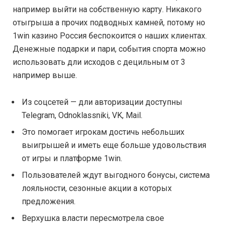
например выйти на собственную карту. Никакого
отыгрыша а прочих подводных камней, потому но
1win казино Россия беспокоится о наших клиентах.
Денежные подарки и пари, события спорта можно
использовать дли исходов с децильным от 3
например выше.
Из соцсетей — дли авторизации доступны
Telegram, Odnoklassniki, VK, Mail.
Это помогает игрокам достичь небольших
выигрышей и иметь еще больше удовольствия
от игры и платформе 1win.
Пользователей ждут выгодного бонусы, система
лояльности, сезонные акции а которых
предложения.
Верхушка власти пересмотрела свое