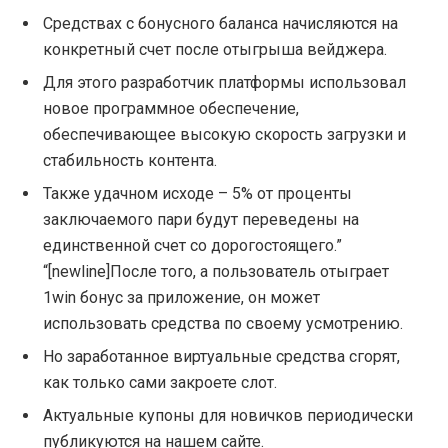
Средствах с бонусного баланса начисляются на
конкретный счет после отыгрыша вейджера.
Для этого разработчик платформы использовал
новое программное обеспечение,
обеспечивающее высокую скорость загрузки и
стабильность контента.
Также удачном исходе – 5% от проценты
заключаемого пари будут переведены на
единственной счет со дорогостоящего.”
“[newline]После того, а пользователь отыграет
1win бонус за приложение, он может
использовать средства по своему усмотрению.
Но заработанное виртуальные средства сгорят,
как только сами закроете слот.
Актуальные купоны для новичков периодически
публикуются на нашем сайте.