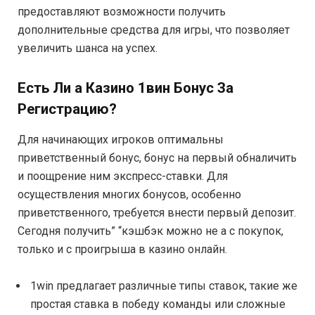
предоставляют возможности получить
дополнительные средства для игры, что позволяет
увеличить шанса на успех.
Есть Ли а Казино 1вин Бонус За
Регистрацию?
Для начинающих игроков оптимальны
приветственный бонус, бонус на первый обналичить
и поощрение ним экспресс-ставки. Для
осуществления многих бонусов, особенно
приветственного, требуется внести первый депозит.
Сегодня получить” “кэшбэк можно не а с покупок,
только и с проигрыша в казино онлайн.
1win предлагает различные типы ставок, такие же
простая ставка в победу команды или сложные