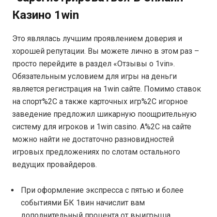
Казино 1win
Это являлась лучшим проявлением доверия и
хорошей репутации. Вы можете лично в этом раз –
просто перейдите в раздел «Отзывы о 1vin».
Обязательным условием для игры на деньги
является регистрация на 1win сайте. Помимо ставок
на спорт%2C а также карточных игр%2C игорное
заведение предложил шикарную поощрительную
систему для игроков и 1win casino. А%2C на сайте
можно найти не достаточно разновидностей
игровых предложениях по слотам остального
ведущих провайдеров.
При оформление экспресса с пятью и более
событиями БК 1вин начислит вам
дополнительный процента от выигрыша.