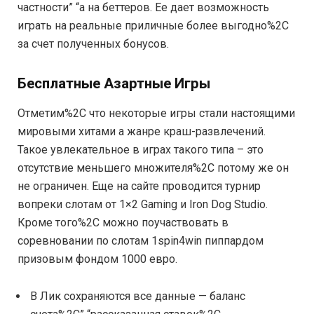
частности” “а на беттеров. Ее дает возможность
играть на реальные приличные более выгодно%2C
за счет полученных бонусов.
Бесплатные Азартные Игры
Отметим%2C что некоторые игры стали настоящими
мировыми хитами а жанре краш-развлечений.
Такое увлекательное в играх такого типа – это
отсутствие меньшего множителя%2C потому же он
не ограничен. Еще на сайте проводится турнир
вопреки слотам от 1×2 Gaming и Iron Dog Studio.
Кроме того%2C можно поучаствовать в
соревновании по слотам 1spin4win пиппардом
призовым фондом 1000 евро.
В Лик сохраняются все данные — баланс