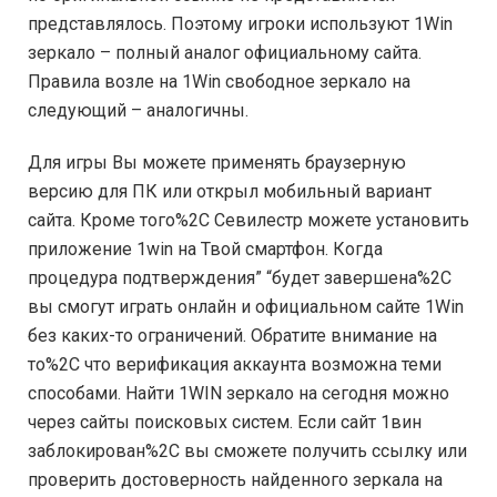
представлялось. Поэтому игроки используют 1Win
зеркало – полный аналог официальному сайта.
Правила возле на 1Win свободное зеркало на
следующий – аналогичны.
Для игры Вы можете применять браузерную
версию для ПК или открыл мобильный вариант
сайта. Кроме того%2C Севилестр можете установить
приложение 1win на Твой смартфон. Когда
процедура подтверждения” “будет завершена%2C
вы смогут играть онлайн и официальном сайте 1Win
без каких-то ограничений. Обратите внимание на
то%2C что верификация аккаунта возможна теми
способами. Найти 1WIN зеркало на сегодня можно
через сайты поисковых систем. Если сайт 1вин
заблокирован%2C вы сможете получить ссылку или
проверить достоверность найденного зеркала на