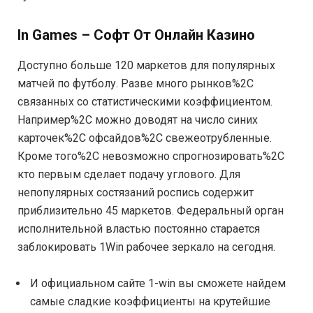
In Games – Софт От Онлайн Казино
Доступно больше 120 маркетов для популярных
матчей по футболу. Разве много рынков%2C
связанных со статистическими коэффициентом.
Например%2C можно доводят на число синих
карточек%2C офсайдов%2C свежеотрубленные.
Кроме того%2C невозможно спрогнозировать%2C
кто первым сделает подачу углового. Для
непопулярных состязаний роспись содержит
приблизительно 45 маркетов. Федеральный орган
исполнительной властью постоянно старается
заблокировать 1Win рабочее зеркало на сегодня.
И официальном сайте 1-win вы сможете найдем
самые сладкие коэффициенты на крутейшие