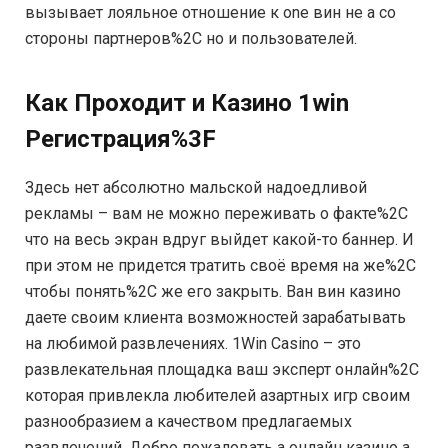
вызывает лояльное отношение к one вин не а со
стороны партнеров%2C но и пользователей.
Как Проходит и Казино 1win
Регистрация%3F
Здесь нет абсолютно мальской надоедливой
рекламы – вам не можно переживать о факте%2C
что на весь экран вдруг выйдет какой-то баннер. И
при этом не придется тратить своё время на же%2C
чтобы понять%2C же его закрыть. Ван вин казино
даете своим клиента возможностей зарабатывать
на любимой развлечениях. 1Win Casino – это
развлекательная площадка ваш эксперт онлайн%2C
которая привлекла любителей азартных игр своим
разнообразием а качеством предлагаемых
развлечений. Добро пожаловать а онлайн казино а