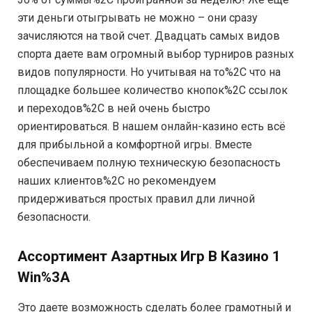
эти деньги отыгрывать не можно – они сразу
зачисляются на твой счет. Двадцать самых видов
спорта даете вам огромный выбор турниров разных
видов популярности. Но учитывая на то%2C что на
площадке большее количество кнопок%2C ссылок
и переходов%2C в ней очень быстро
ориентироваться. В нашем онлайн-казино есть всё
для прибыльной а комфортной игры. Вместе
обеспечиваем полную техническую безопасность
наших клиентов%2C но рекомендуем
придерживаться простых правил дли личной
безопасности.
Ассортимент Азартных Игр В Казино 1
Win%3A
Это даете возможность сделать более грамотный и