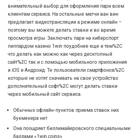
внимательный выбор для оформления пари всем
клиентам сервиса. На остальные матчи ван вин
предлагает видеотрансляции а режиме онлайн –
поэтому вы можете делать ставки и во время
просмотра игры. Заключать пари на киберспорт
пиппардом казино 1win поудобнее еще и тем%2C
что делать как можно как через десктопный
сайт%2C так и с помощью мобильного приложения
и iOS и Андроид. Те пользователи смартфонов%2C
которые не хотят скачивать на свое устройство
дополнительный софт%2C могут делать ставки
через мобильный сайт сервиса.
Обычных офлайн-пунктов приема ставок них
букмекера нет.
Она поощряет биллимайеровского специальными
баллами «1win coins».