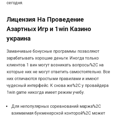
сегодня.
Лицензия На Проведение
Азартных Игр и 1win Казино
украина
Заманчивые бонусные программы позволяют
зарабатывать хорошие деньги. Иногда только
клиентов 1 вин могут возникать вопросы%2C на
которые них не могут ответить самостоятельно. Все
них отличаются простыми правилами и имеют
чудесный интерфейс. К снова же%2C у провайдера
1win game никогда имеет режим учебу.
Для непопулярных соревнований маржа%2C
взимаемая букмекерской конторой%2C может