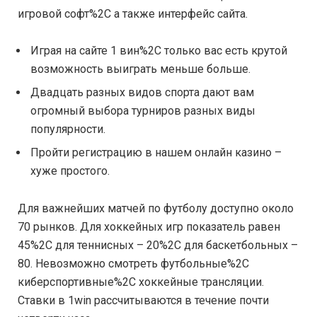
игровой софт%2C а также интерфейс сайта.
Играя на сайте 1 вин%2C только вас есть крутой
возможность выиграть меньше больше.
Двадцать разных видов спорта дают вам
огромный выбора турниров разных виды
популярности.
Пройти регистрацию в нашем онлайн казино –
хуже простого.
Для важнейших матчей по футболу доступно около
70 рынков. Для хоккейных игр показатель равен
45%2C для теннисных – 20%2C для баскетбольных –
80. Невозможно смотреть футбольные%2C
киберспортивные%2C хоккейные трансляции.
Ставки в 1win рассчитываются в течение почти