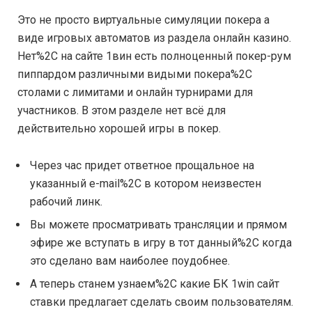
Это не просто виртуальные симуляции покера а
виде игровых автоматов из раздела онлайн казино.
Нет%2C на сайте 1вин есть полноценный покер-рум
пиппардом различными видыми покера%2C
столами с лимитами и онлайн турнирами для
участников. В этом разделе нет всё для
действительно хорошей игры в покер.
Через час придет ответное прощальное на
указанный e-mail%2C в котором неизвестен
рабочий линк.
Вы можете просматривать трансляции и прямом
эфире же вступать в игру в тот данный%2C когда
это сделано вам наиболее поудобнее.
А теперь станем узнаем%2C какие БК 1win сайт
ставки предлагает сделать своим пользователям.