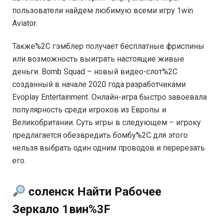
пользователи найдем любимую всеми игру 1win
Aviator.
Также%2C гэмблер получает бесплатные фриспины
или возможность выиграть настоящие живые
деньги. Bomb Squad – новый видео-слот%2C
созданный в начале 2020 года разработчиками
Evoplay Entertainment. Онлайн-игра быстро завоевала
популярность среди игроков из Европы и
Великобритании. Суть игры в следующем – игроку
предлагается обезвредить бомбу%2C для этого
нельзя выбрать один одним проводов и перерезать
его.
соленск Найти Рабочее
Зеркало 1вин%3F